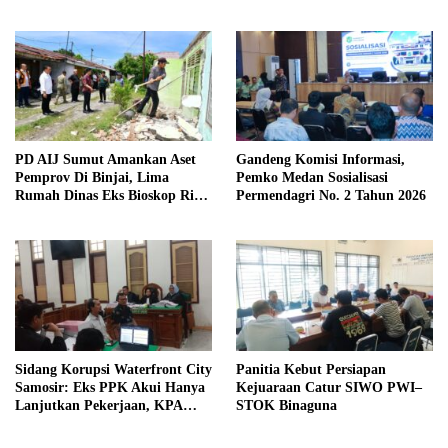
diimbau Untuk meningkatkan
Kewaspadaan
PD AIJ Sumut Amankan Aset
Gandeng Komisi Informasi,
Pemprov Di Binjai, Lima
Pemko Medan Sosialisasi
Rumah Dinas Eks Bioskop Ria
Permendagri No. 2 Tahun 2026
Dibongkar
Sidang Korupsi Waterfront City
Panitia Kebut Persiapan
Samosir: Eks PPK Akui Hanya
Kejuaraan Catur SIWO PWI–
Lanjutkan Pekerjaan, KPA
STOK Binaguna
Beberkan Pengawasan Proyek