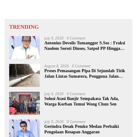
TRENDING
July 9, 2026
0 Comment
Antonius Devolis Tumanggor S.Sos : Fraksi
Nasdem Soroti Dinsos, Satpol PP Hingga
Kepling
August 8, 2026
0 Comment
Proses Pemasangan Pipa Di Sejumlah Titik
Jalan Lintas Sumatera, Pengguna Jalan
diimbau Untuk meningkatkan
Kewaspadaan
July 9, 2026
0 Comment
Solusi Atasi Banjir Sempakata Tak Ada,
Warga Korban Temui Wong Chun Sen
July 9, 2026
0 Comment
Gerindra Desak Pemko Medan Perbaiki
Pengolaan Resapan Anggaran