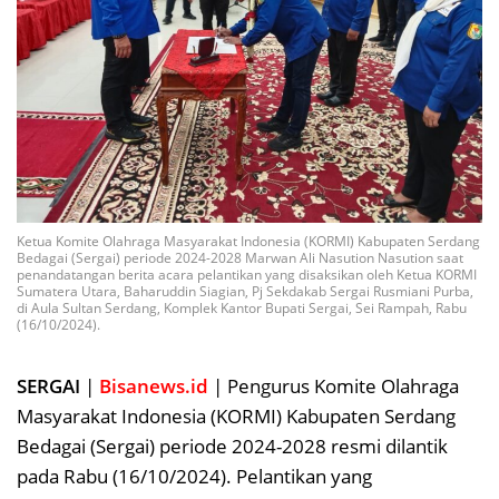
Ketua Komite Olahraga Masyarakat Indonesia (KORMI) Kabupaten Serdang
Bedagai (Sergai) periode 2024-2028 Marwan Ali Nasution Nasution saat
penandatangan berita acara pelantikan yang disaksikan oleh Ketua KORMI
Sumatera Utara, Baharuddin Siagian, Pj Sekdakab Sergai Rusmiani Purba,
di Aula Sultan Serdang, Komplek Kantor Bupati Sergai, Sei Rampah, Rabu
(16/10/2024).
SERGAI
|
Bisanews.id
| Pengurus Komite Olahraga
Masyarakat Indonesia (KORMI) Kabupaten Serdang
Bedagai (Sergai) periode 2024-2028 resmi dilantik
pada Rabu (16/10/2024). Pelantikan yang