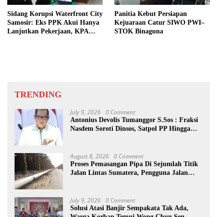
Sidang Korupsi Waterfront City
Panitia Kebut Persiapan
Samosir: Eks PPK Akui Hanya
Kejuaraan Catur SIWO PWI–
Lanjutkan Pekerjaan, KPA
STOK Binaguna
Beberkan Pengawasan Proyek
TRENDING
July 9, 2026
0 Comment
Antonius Devolis Tumanggor S.Sos : Fraksi
Nasdem Soroti Dinsos, Satpol PP Hingga
Kepling
August 8, 2026
0 Comment
Proses Pemasangan Pipa Di Sejumlah Titik
Jalan Lintas Sumatera, Pengguna Jalan
diimbau Untuk meningkatkan
Kewaspadaan
July 9, 2026
0 Comment
Solusi Atasi Banjir Sempakata Tak Ada,
Warga Korban Temui Wong Chun Sen