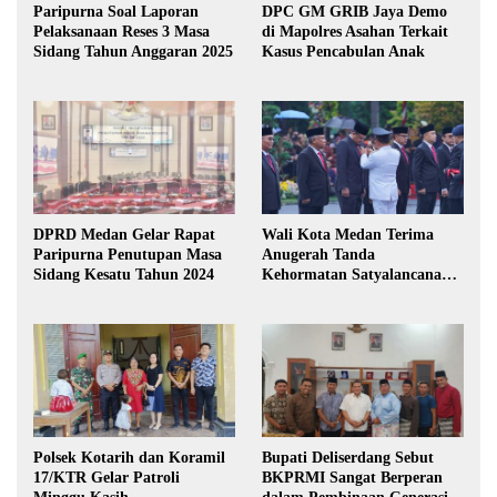
Paripurna Soal Laporan
DPC GM GRIB Jaya Demo
Pelaksanaan Reses 3 Masa
di Mapolres Asahan Terkait
Sidang Tahun Anggaran 2025
Kasus Pencabulan Anak
DPRD Medan Gelar Rapat
Wali Kota Medan Terima
Paripurna Penutupan Masa
Anugerah Tanda
Sidang Kesatu Tahun 2024
Kehormatan Satyalancana
Karya Bhakti Praja Nugraha
Polsek Kotarih dan Koramil
Bupati Deliserdang Sebut
17/KTR Gelar Patroli
BKPRMI Sangat Berperan