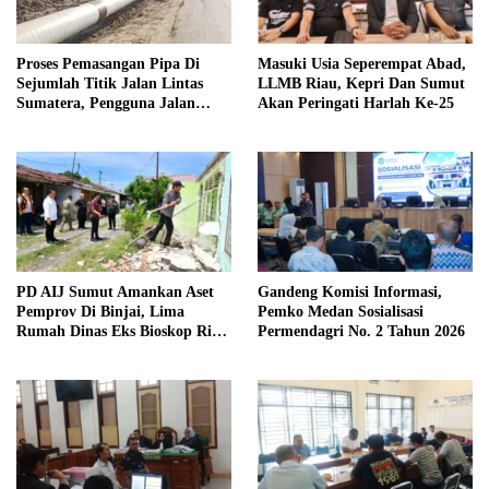
Proses Pemasangan Pipa Di
Masuki Usia Seperempat Abad,
Sejumlah Titik Jalan Lintas
LLMB Riau, Kepri Dan Sumut
Sumatera, Pengguna Jalan
Akan Peringati Harlah Ke-25
diimbau Untuk meningkatkan
Kewaspadaan
PD AIJ Sumut Amankan Aset
Gandeng Komisi Informasi,
Pemprov Di Binjai, Lima
Pemko Medan Sosialisasi
Rumah Dinas Eks Bioskop Ria
Permendagri No. 2 Tahun 2026
Dibongkar