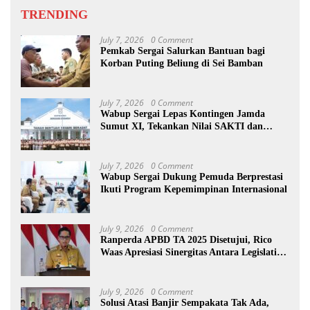
TRENDING
July 7, 2026
0 Comment
Pemkab Sergai Salurkan Bantuan bagi
Korban Puting Beliung di Sei Bamban
July 7, 2026
0 Comment
Wabup Sergai Lepas Kontingen Jamda
Sumut XI, Tekankan Nilai SAKTI dan
Karakter Pramuka
July 7, 2026
0 Comment
Wabup Sergai Dukung Pemuda Berprestasi
Ikuti Program Kepemimpinan Internasional
July 9, 2026
0 Comment
Ranperda APBD TA 2025 Disetujui, Rico
Waas Apresiasi Sinergitas Antara Legislatif
dan Eksekutif
July 9, 2026
0 Comment
Solusi Atasi Banjir Sempakata Tak Ada,