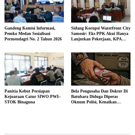
Gandeng Komisi Informasi,
Sidang Korupsi Waterfront City
Pemko Medan Sosialisasi
Samosir: Eks PPK Akui Hanya
Permendagri No. 2 Tahun 2026
Lanjutkan Pekerjaan, KPA
Beberkan Pengawasan Proyek
Panitia Kebut Persiapan
Bela Pengusaha Dan Dokter Di
Kejuaraan Catur SIWO PWI–
Batubara Diduga Diperas
STOK Binaguna
Oknum Polisi, Kenaikan
Pangkat AKP Fadlun Al Fitri
Ditunda