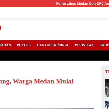
Polrestabes Medan Dan DPC Angkatan Muda S
TAHAN
POLITIK
HUKUM KRIMINAL
PERISTIWA
EKOB
T
pung, Warga Medan Mulai