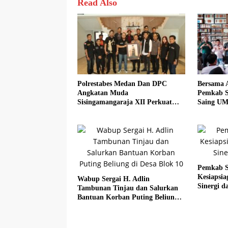
Read Also
Polrestabes Medan Dan DPC
Bersama 
Angkatan Muda
Pemkab S
Sisingamangaraja XII Perkuat
Saing UM
Sinergitas Jaga Kamtibmas
Sadar Hal
Pemkab S
Kesiapsi
Wabup Sergai H. Adlin
Sinergi da
Tambunan Tinjau dan Salurkan
Bantuan Korban Puting Beliung
di Desa Blok 10