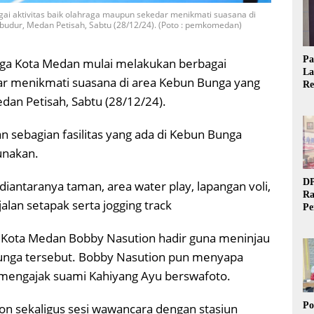
i aktivitas baik olahraga maupun sekedar menikmati suasana di
obudur, Medan Petisah, Sabtu (28/12/24). (Poto : pemkomedan)
Pa
ga Kota Medan mulai melakukan berbagai
La
dar menikmati suasana di area Kebun Bunga yang
Re
Ta
edan Petisah, Sabtu (28/12/24).
an sebagian fasilitas yang ada di Kebun Bunga
unakan.
DP
diantaranya taman, area water play, lapangan voli,
Ra
alan setapak serta jogging track
Pe
Si
20
li Kota Medan Bobby Nasution hadir guna meninjau
 Bunga tersebut. Bobby Nasution pun menyapa
 mengajak suami Kahiyang Ayu berswafoto.
Po
ion sekaligus sesi wawancara dengan stasiun