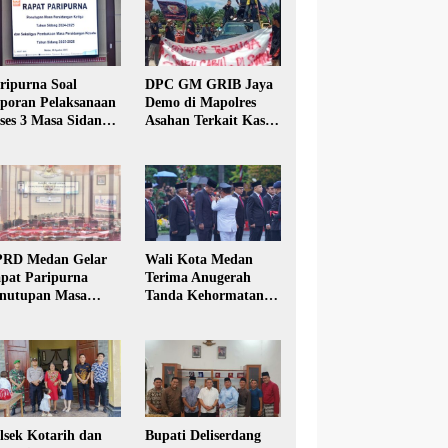
ripurna Soal
DPC GM GRIB Jaya
poran Pelaksanaan
Demo di Mapolres
ses 3 Masa Sidang
Asahan Terkait Kasus
hun Anggaran 2025
Pencabulan Anak
RD Medan Gelar
Wali Kota Medan
pat Paripurna
Terima Anugerah
nutupan Masa
Tanda Kehormatan
dang Kesatu Tahun
Satyalancana Karya
24
Bhakti Praja Nugraha
lsek Kotarih dan
Bupati Deliserdang