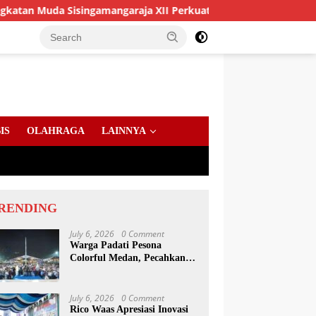
isingamangaraja XII Perkuat Sinergitas Jaga Kamtibmas
IS
OLAHRAGA
LAINNYA
RENDING
July 6, 2026
0 Comment
Warga Padati Pesona
Colorful Medan, Pecahkan
Rekor Dunia Permainan
Kulcapi
July 6, 2026
0 Comment
Rico Waas Apresiasi Inovasi