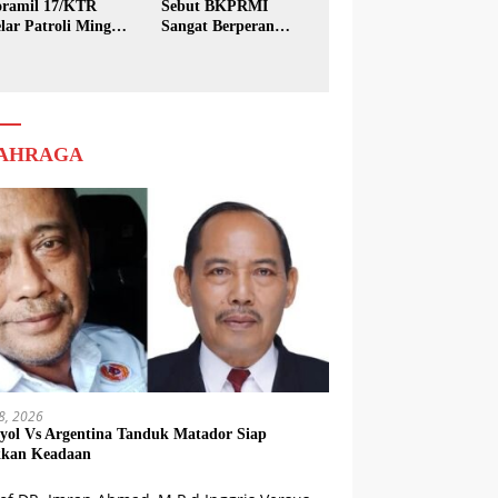
ramil 17/KTR
Sebut BKPRMI
lar Patroli Minggu
Sangat Berperan
sih
dalam Pembinaan
Generasi Muda
AHRAGA
18, 2026
yol Vs Argentina Tanduk Matador Siap
kkan Keadaan