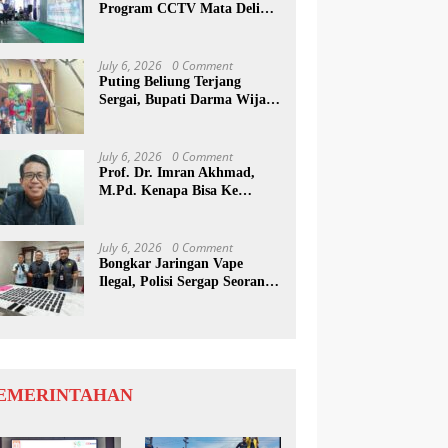
Program CCTV Mata Deli
Jadi Percontohan Di Medan
July 6, 2026
0 Comment
Puting Beliung Terjang
Sergai, Bupati Darma Wijaya
Tinjau Lokasi Bencana
July 6, 2026
0 Comment
Prof. Dr. Imran Akhmad,
M.Pd. Kenapa Bisa Ke
Inggris Ya…?
July 6, 2026
0 Comment
Bongkar Jaringan Vape
Ilegal, Polisi Sergap Seorang
Komplotan Narkotika
Internasional Si Medan
EMERINTAHAN