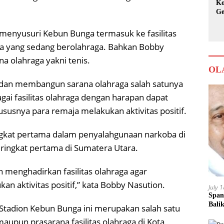
Ko
Ge
Ka
menyusuri Kebun Bunga termasuk ke fasilitas
a yang sedang berolahraga. Bahkan Bobby
a olahraga yakni tenis.
OL
dan membangun sarana olahraga salah satunya
ai fasilitas olahraga dengan harapan dapat
snya para remaja melakukan aktivitas positif.
ingkat pertama dalam penyalahgunaan narkoba di
ringkat pertama di Sumatera Utara.
gan menghadirkan fasilitas olahraga agar
n aktivitas positif,” kata Bobby Nasution.
July 
Span
Bali
 Stadion Kebun Bunga ini merupakan salah satu
upun prasarana fasilitas olahraga di Kota