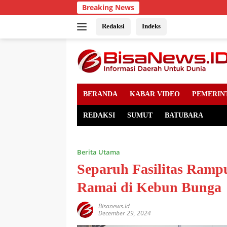
Skip
Breaking News
to
content
Redaksi
Indeks
BERANDA
KABAR VIDEO
PEMERIN
REDAKSI
SUMUT
BATUBARA
Berita Utama
Separuh Fasilitas Ram
Ramai di Kebun Bunga
Bisanews.id
December 29, 2024