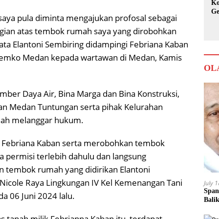
Ko
Ge
h saya pula diminta mengajukan profosal sebagai
Ka
gian atas tembok rumah saya yang dirobohkan
ta Elantoni Sembiring didampingi Febriana Kaban
 Pemko Medan kepada wartawan di Medan, Kamis
OL
ber Daya Air, Bina Marga dan Bina Konstruksi,
an Medan Tuntungan serta pihak Kelurahan
elah melanggar hukum.
h Febriana Kaban serta merobohkan tembok
a permisi terlebih dahulu dan langsung
 tembok rumah yang didirikan Elantoni
 Nicole Raya Lingkungan IV Kel Kemenangan Tani
July 
Span
 06 Juni 2024 lalu.
Bali
tanah milik Febrianna Kaban itu, terdapat