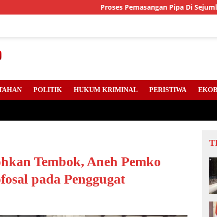
Proses Pemasangan Pipa Di Sejumlah Titik Jalan 
TAHAN
POLITIK
HUKUM KRIMINAL
PERISTIWA
EKOB
T
ohkan Tembok, Aneh Pemko
fosal pada Penggugat