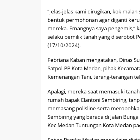
“Jelas-jelas kami dirugikan, kok mala
bentuk permohonan agar diganti keru
mereka. Emangnya saya pengemis,” ka
selaku pemilik tanah yang diserobot
(17/10/2024).
Febriana Kaban mengatakan, Dinas Sum
Satpol-PP Kota Medan, pihak Kecamat
Kemenangan Tani, terang-terangan t
Apalagi, mereka saat memasuki tana
rumah bapak Elantoni Sembiring, tanp
memasang polisline serta merobohkan
Sembiring yang berada di Jalan Bunga
Kec Medan Tuntungan Kota Medan pada
Sebab Pemko Medan mengklaim diatas 