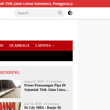
Lintas Sumatera, Pengguna Jalan diimbau Untuk meningkatkan K
IS
OLAHRAGA
LAINNYA
RENDING
August 8, 2026
0 Comment
Proses Pemasangan Pipa Di
Sejumlah Titik Jalan Lintas
Sumatera, Pengguna Jalan
diimbau Untuk
meningkatkan Kewaspadaan
July 10, 2026
0 Comment
Dr Lily MBA : Banjir Di