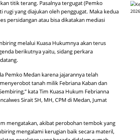
an titik terang. Pasalnya tergugat (Pemko
i rugi yang diajukan oleh penggugat. Maka kedua
es persidangan atau bisa dikatakan mediasi
embiring melalui Kuasa Hukumnya akan terus
genda berikutnya yaitu, sidang perkara
datang.
ada Pemko Medan karena jajarannya telah
menyerobot tanah milik Febriana Kaban dan
embiring,” kata Tim Kuasa Hukum Febrianna
oncalwes Sirait SH, MH, CPM di Medan, Jumat
kum mengatakan, akibat perobohan tembok yang
iring mengalami kerugian baik secara materil,
alatan-peralatan yang berada didalam rumah