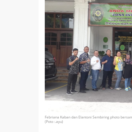
Febriana Kaban dan Elantoni Sembiring photo bersam
(Poto :.ayu)