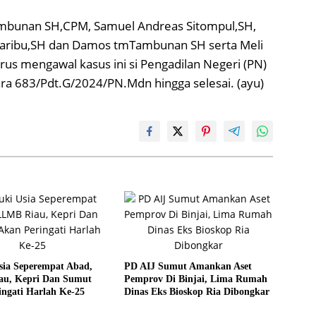
ambunan SH,CPM, Samuel Andreas Sitompul,SH,
saribu,SH dan Damos tmTambunan SH serta Meli
us mengawal kasus ini si Pengadilan Negeri (PN)
a 683/Pdt.G/2024/PN.Mdn hingga selesai. (ayu)
sia Seperempat Abad,
PD AIJ Sumut Amankan Aset
u, Kepri Dan Sumut
Pemprov Di Binjai, Lima Rumah
ngati Harlah Ke-25
Dinas Eks Bioskop Ria Dibongkar