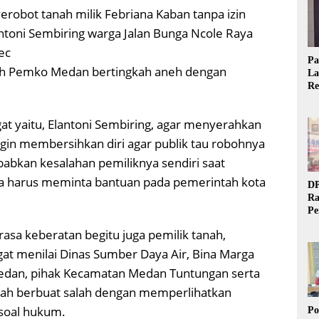
robot tanah milik Febriana Kaban tanpa izin
oni Sembiring warga Jalan Bunga Ncole Raya
ec
Pa
h Pemko Medan bertingkah aneh dengan
La
Re
Ta
t yaitu, Elantoni Sembiring, agar menyerahkan
gin membersihkan diri agar publik tau robohnya
babkan kesalahan pemiliknya sendiri saat
ga harus meminta bantuan pada pemerintah kota
DP
Ra
Pe
Si
rasa keberatan begitu juga pemilik tanah,
20
at menilai Dinas Sumber Daya Air, Bina Marga
 Medan, pihak Kecamatan Medan Tuntungan serta
lah berbuat salah dengan memperlihatkan
 soal hukum.
Po