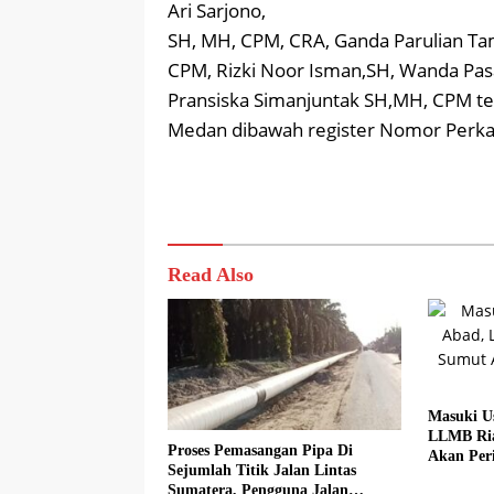
Ari Sarjono,
SH, MH, CPM, CRA, Ganda Parulian T
CPM, Rizki Noor Isman,SH, Wanda Pa
Pransiska Simanjuntak SH,MH, CPM ter
Medan dibawah register Nomor Perkar
Read Also
Masuki U
LLMB Ria
Proses Pemasangan Pipa Di
Akan Peri
Sejumlah Titik Jalan Lintas
Sumatera, Pengguna Jalan