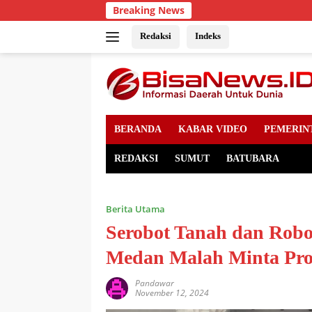
Skip
Breaking News
to
content
Redaksi
Indeks
BERANDA
KABAR VIDEO
PEMERIN
REDAKSI
SUMUT
BATUBARA
Berita Utama
Serobot Tanah dan Rob
Medan Malah Minta Pro
Pandawar
November 12, 2024