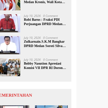
Medan Kronis, Wali Kota
Harus Buat Terobosan Baru
July 10, 2026
0 Comment
Robi Barus : Fraksi PDI
Perjuangan DPRD Medan
Desak Pemko Terapkan
Tapping Box
July 10, 2026
0 Comment
Zulkarnain.S.K.M Banghar
DPRD Medan Soroti Silva
Rp592 M, Pemko Diminta
Benahi Rencana PAD
July 10, 2026
0 Comment
Bobby Nasution Apresiasi
Komisi VII DPR RI Dorong
PRSU Masuk Kalender Event
Nasional
EMERINTAHAN