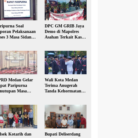
ripurna Soal
DPC GM GRIB Jaya
poran Pelaksanaan
Demo di Mapolres
ses 3 Masa Sidang
Asahan Terkait Kasus
hun Anggaran 2025
Pencabulan Anak
RD Medan Gelar
Wali Kota Medan
pat Paripurna
Terima Anugerah
nutupan Masa
Tanda Kehormatan
dang Kesatu Tahun
Satyalancana Karya
24
Bhakti Praja Nugraha
lsek Kotarih dan
Bupati Deliserdang