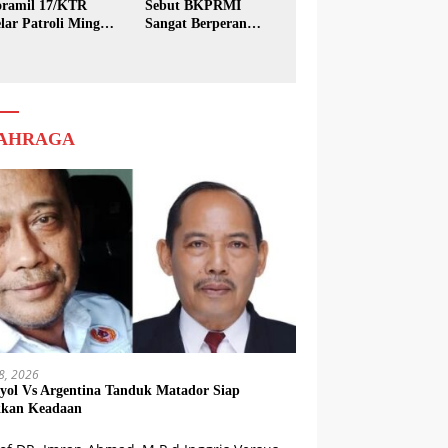
ramil 17/KTR
Sebut BKPRMI
lar Patroli Minggu
Sangat Berperan
sih
dalam Pembinaan
Generasi Muda
AHRAGA
18, 2026
yol Vs Argentina Tanduk Matador Siap
kkan Keadaan