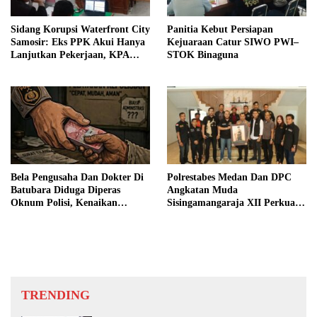
Sidang Korupsi Waterfront City
Panitia Kebut Persiapan
Samosir: Eks PPK Akui Hanya
Kejuaraan Catur SIWO PWI–
Lanjutkan Pekerjaan, KPA
STOK Binaguna
Beberkan Pengawasan Proyek
Bela Pengusaha Dan Dokter Di
Polrestabes Medan Dan DPC
Batubara Diduga Diperas
Angkatan Muda
Oknum Polisi, Kenaikan
Sisingamangaraja XII Perkuat
Pangkat AKP Fadlun Al Fitri
Sinergitas Jaga Kamtibmas
Ditunda
TRENDING