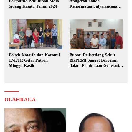
Paripurna Penutupan Masa
Anugerah Tanda
Sidang Kesatu Tahun 2024
Kehormatan Satyalancana
Karya Bhakti Praja Nugraha
Polsek Kotarih dan Koramil
Bupati Deliserdang Sebut
17/KTR Gelar Patroli
BKPRMI Sangat Berperan
Minggu Kasih
dalam Pembinaan Generasi
Muda
OLAHRAGA