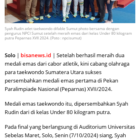
Syah Rudin atlet taekwondo difable Sumut photo bersama dengan
pengurus NPCI Sumut setelah meraih emas dari kelas Under 80 kilogram
putra Peparnas XVII 2024. (Poto : npcisumut)
Solo
|
bisanews.id
| Setelah berhasil meraih dua
medali emas dari cabor atletik, kini cabang olahraga
para taekwondo Sumatera Utara sukses
persembahkan medali emas pertama di Pekan
Paralimpiade Nasional (Peparnas) XVII/2024.
Medali emas taekwondo itu, dipersembahkan Syah
Rudin dari di kelas Under 80 kilogram putra.
Pada final yang berlangsung di Auditorium Universitas
Sebelas Maret, Solo, Senin (7/10/2024) siang, Syah