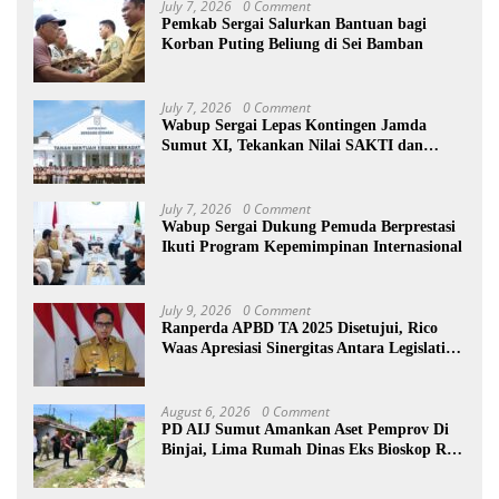
July 7, 2026
0 Comment
Pemkab Sergai Salurkan Bantuan bagi
Korban Puting Beliung di Sei Bamban
July 7, 2026
0 Comment
Wabup Sergai Lepas Kontingen Jamda
Sumut XI, Tekankan Nilai SAKTI dan
Karakter Pramuka
July 7, 2026
0 Comment
Wabup Sergai Dukung Pemuda Berprestasi
Ikuti Program Kepemimpinan Internasional
July 9, 2026
0 Comment
Ranperda APBD TA 2025 Disetujui, Rico
Waas Apresiasi Sinergitas Antara Legislatif
dan Eksekutif
August 6, 2026
0 Comment
PD AIJ Sumut Amankan Aset Pemprov Di
Binjai, Lima Rumah Dinas Eks Bioskop Ria
Dibongkar