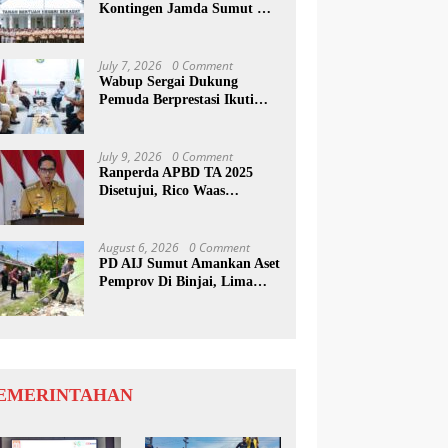
Kontingen Jamda Sumut XI,
Tekankan Nilai SAKTI dan
Karakter Pramuka
July 7, 2026
0 Comment
Wabup Sergai Dukung
Pemuda Berprestasi Ikuti
Program Kepemimpinan
Internasional
July 9, 2026
0 Comment
Ranperda APBD TA 2025
Disetujui, Rico Waas
Apresiasi Sinergitas Antara
Legislatif dan Eksekutif
August 6, 2026
0 Comment
PD AIJ Sumut Amankan Aset
Pemprov Di Binjai, Lima
Rumah Dinas Eks Bioskop
Ria Dibongkar
EMERINTAHAN