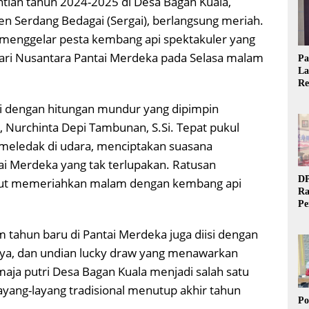
tian tahun 2024-2025 di Desa Bagan Kuala,
n Serdang Bedagai (Sergai), berlangsung meriah.
menggelar pesta kembang api spektakuler yang
ari Nusantara Pantai Merdeka pada Selasa malam
Pa
La
Re
Ta
ai dengan hitungan mundur yang dipimpin
, Nurchinta Depi Tambunan, S.Si. Tepat pukul
meledak di udara, menciptakan suasana
ai Merdeka yang tak terlupakan. Ratusan
DP
urut memeriahkan malam dengan kembang api
Ra
Pe
Si
20
 tahun baru di Pantai Merdeka juga diisi dengan
aya, dan undian lucky draw yang menawarkan
maja putri Desa Bagan Kuala menjadi salah satu
layang-layang tradisional menutup akhir tahun
Po