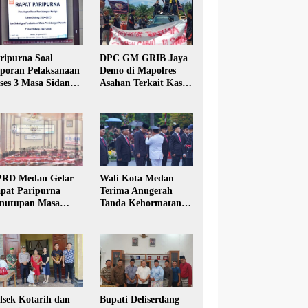
ripurna Soal
DPC GM GRIB Jaya
poran Pelaksanaan
Demo di Mapolres
ses 3 Masa Sidang
Asahan Terkait Kasus
hun Anggaran 2025
Pencabulan Anak
RD Medan Gelar
Wali Kota Medan
pat Paripurna
Terima Anugerah
nutupan Masa
Tanda Kehormatan
dang Kesatu Tahun
Satyalancana Karya
24
Bhakti Praja Nugraha
lsek Kotarih dan
Bupati Deliserdang