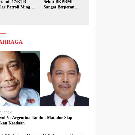
ramil 17/KTR
Sebut BKPRMI
lar Patroli Minggu
Sangat Berperan
sih
dalam Pembinaan
Generasi Muda
AHRAGA
18, 2026
yol Vs Argentina Tanduk Matador Siap
kkan Keadaan