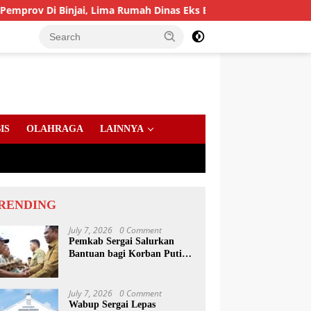
njai, Lima Rumah Dinas Eks Bioskop Ria Dibongkar
Gan
IS
OLAHRAGA
LAINNYA
RENDING
July 7, 2026
0 Comment
Pemkab Sergai Salurkan
Bantuan bagi Korban Puting
Beliung di Sei Bamban
July 7, 2026
0 Comment
Wabup Sergai Lepas