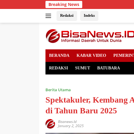
Skip
Breaking News
to
content
Redaksi
Indeks
BERANDA
KABAR VIDEO
PEMERIN
REDAKSI
SUMUT
BATUBARA
Berita Utama
Spektakuler, Kembang A
di Tahun Baru 2025
Bisanews.id
January 2, 2025