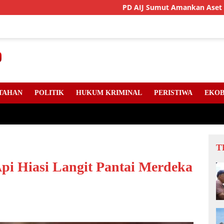
PD AIJ Sumut Amankan Aset Pemprov Di Bi
TAHAN
POLITIK
HUKUM KRIMINAL
PERISTIWA
EKOB
T
pi Hiasi Langit Pantai Merdeka