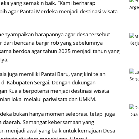
deka yang semakin baik. “Kami berharap
ih agar Pantai Merdeka menjadi destinasi wisata
a menyampaikan harapannya agar desa tersebut
r dari bencana banjir rob yang sebelumnya
sama berdoa agar tahun 2025 menjadi tahun yang
nya.
a juga memiliki Pantai Baru, yang kini telah
i di Kabupaten Sergai. Dengan dukungan
n Kuala berpotensi menjadi destinasi wisata
an lokal melalui pariwisata dan UMKM.
deka bukan hanya momen selebrasi, tetapi juga
a daerah. Semangat kebersamaan yang
pkan menjadi awal yang baik untuk kemajuan Desa
eringin di tahun mendatang. (Herry)