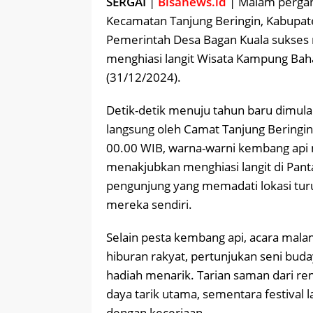
SERGAI
|
Bisanews.id
| Malam pergan
Kecamatan Tanjung Beringin, Kabupate
Pemerintah Desa Bagan Kuala sukses 
menghiasi langit Wisata Kampung Bah
(31/12/2024).
Detik-detik menuju tahun baru dimul
langsung oleh Camat Tanjung Beringin
00.00 WIB, warna-warni kembang api 
menakjubkan menghiasi langit di Pant
pengunjung yang memadati lokasi t
mereka sendiri.
Selain pesta kembang api, acara malam
hiburan rakyat, pertunjukan seni bud
hadiah menarik. Tarian saman dari re
daya tarik utama, sementara festival 
dengan keceriaan.