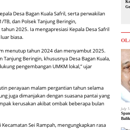
Ko
Ge
Ka
pala Desa Bagan Kuala Safril, serta perwakilan
1/TB, dan Polsek Tanjung Beringin,
ahun 2025. Ia mengapresiasi Kepala Desa Safril
luar biasa.
OL
 dalam menutup tahun 2024 dan menyambut 2025.
 Tanjung Beringin, khususnya Desa Bagan Kuala,
ndukung pengembangan UMKM lokal,” ujar
rutin perayaan malam pergantian tahun selama
njung juga dimanjakan dengan suasana pantai yang
mpak kerusakan akibat ombak beberapa bulan
July 
Span
Bali
dari Kecamatan Sei Rampah, mengungkapkan rasa