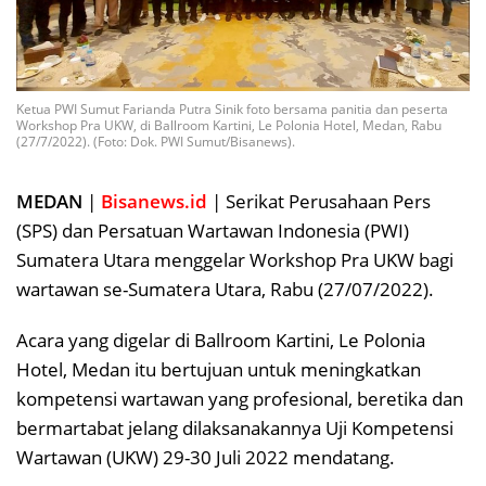
Ketua PWI Sumut Farianda Putra Sinik foto bersama panitia dan peserta
Workshop Pra UKW, di Ballroom Kartini, Le Polonia Hotel, Medan, Rabu
(27/7/2022). (Foto: Dok. PWI Sumut/Bisanews).
MEDAN
|
Bisanews.id
| Serikat Perusahaan Pers
(SPS) dan Persatuan Wartawan Indonesia (PWI)
Sumatera Utara menggelar Workshop Pra UKW bagi
wartawan se-Sumatera Utara, Rabu (27/07/2022).
Acara yang digelar di Ballroom Kartini, Le Polonia
Hotel, Medan itu bertujuan untuk meningkatkan
kompetensi wartawan yang profesional, beretika dan
bermartabat jelang dilaksanakannya Uji Kompetensi
Wartawan (UKW) 29-30 Juli 2022 mendatang.