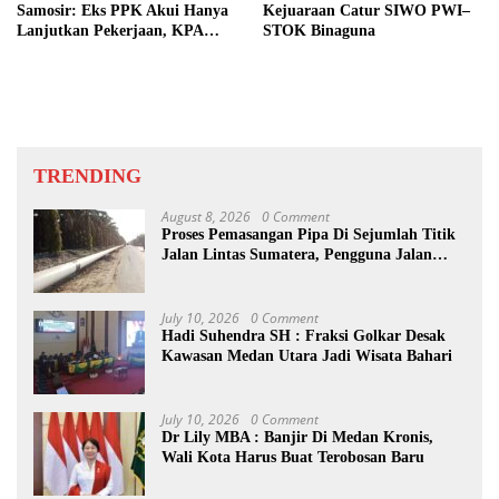
Samosir: Eks PPK Akui Hanya
Kejuaraan Catur SIWO PWI–
Lanjutkan Pekerjaan, KPA
STOK Binaguna
Beberkan Pengawasan Proyek
TRENDING
August 8, 2026
0 Comment
Proses Pemasangan Pipa Di Sejumlah Titik
Jalan Lintas Sumatera, Pengguna Jalan
diimbau Untuk meningkatkan
Kewaspadaan
July 10, 2026
0 Comment
Hadi Suhendra SH : Fraksi Golkar Desak
Kawasan Medan Utara Jadi Wisata Bahari
July 10, 2026
0 Comment
Dr Lily MBA : Banjir Di Medan Kronis,
Wali Kota Harus Buat Terobosan Baru