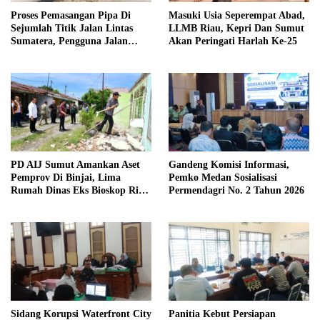
Proses Pemasangan Pipa Di
Masuki Usia Seperempat Abad,
Sejumlah Titik Jalan Lintas
LLMB Riau, Kepri Dan Sumut
Sumatera, Pengguna Jalan
Akan Peringati Harlah Ke-25
diimbau Untuk meningkatkan
Kewaspadaan
PD AIJ Sumut Amankan Aset
Gandeng Komisi Informasi,
Pemprov Di Binjai, Lima
Pemko Medan Sosialisasi
Rumah Dinas Eks Bioskop Ria
Permendagri No. 2 Tahun 2026
Dibongkar
Sidang Korupsi Waterfront City
Panitia Kebut Persiapan