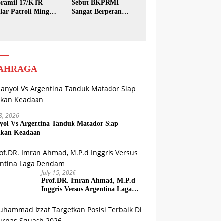
ramil 17/KTR
Sebut BKPRMI
lar Patroli Minggu
Sangat Berperan
sih
dalam Pembinaan
Generasi Muda
AHRAGA
18, 2026
yol Vs Argentina Tanduk Matador Siap
kkan Keadaan
July 15, 2026
Prof.DR. Imran Ahmad, M.P.d
Inggris Versus Argentina Laga
Dendam