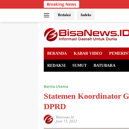
Skip
Breaking News
to
content
Redaksi
Indeks
BERANDA
KABAR VIDEO
PEMERIN
REDAKSI
SUMUT
BATUBARA
Berita Utama
Statemen Koordinator 
DPRD
Bisanews.id
June 13, 2022