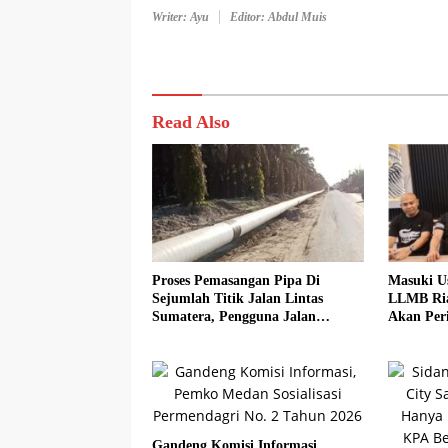
Writer: Ayu
Editor: Abdul Muis
Read Also
Proses Pemasangan Pipa Di
Masuki U
Sejumlah Titik Jalan Lintas
LLMB Ria
Sumatera, Pengguna Jalan
Akan Peri
diimbau Untuk meningkatkan
Kewaspadaan
Gandeng Komisi Informasi,