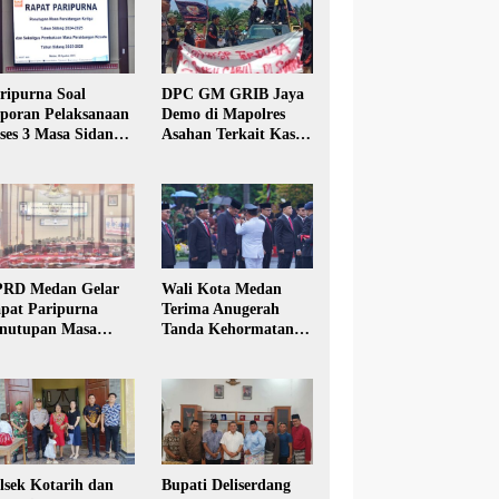
ripurna Soal
DPC GM GRIB Jaya
poran Pelaksanaan
Demo di Mapolres
ses 3 Masa Sidang
Asahan Terkait Kasus
hun Anggaran 2025
Pencabulan Anak
RD Medan Gelar
Wali Kota Medan
pat Paripurna
Terima Anugerah
nutupan Masa
Tanda Kehormatan
dang Kesatu Tahun
Satyalancana Karya
24
Bhakti Praja Nugraha
lsek Kotarih dan
Bupati Deliserdang