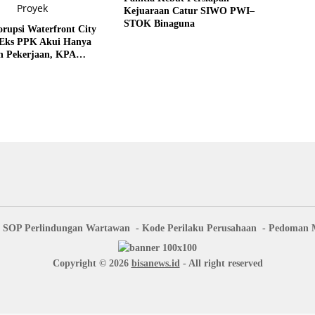
Kejuaraan Catur SIWO PWI–
STOK Binaguna
rupsi Waterfront City
 Eks PPK Akui Hanya
n Pekerjaan, KPA
 Pengawasan Proyek
SOP Perlindungan Wartawan
Kode Perilaku Perusahaan
Pedoman M
Copyright © 2026
bisanews.id
- All right reserved