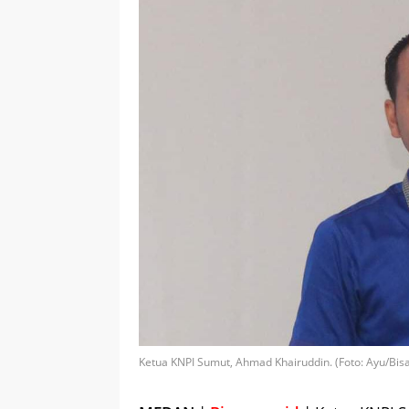
Ketua KNPI Sumut, Ahmad Khairuddin. (Foto: Ayu/Bis