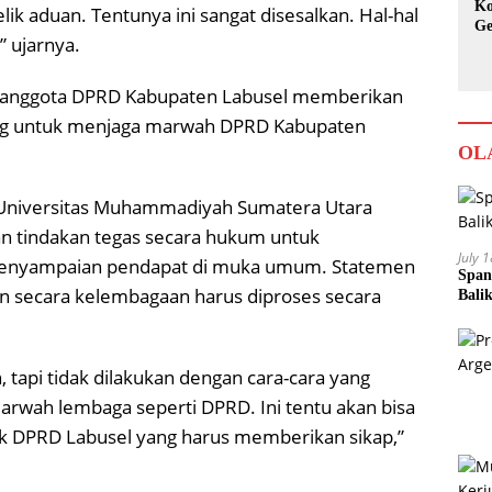
Ko
elik aduan. Tentunya ini sangat disesalkan. Hal-hal
Ge
,” ujarnya.
Ka
n anggota DPRD Kabupaten Labusel memberikan
nting untuk menjaga marwah DPRD Kabupaten
OL
Universitas Muhammadiyah Sumatera Utara
an tindakan tegas secara hukum untuk
July 
nyampaian pendapat di muka umum. Statemen
Span
 secara kelembagaan harus diproses secara
Bali
, tapi tidak dilakukan dengan cara-cara yang
rwah lembaga seperti DPRD. Ini tentu akan bisa
k DPRD Labusel yang harus memberikan sikap,”