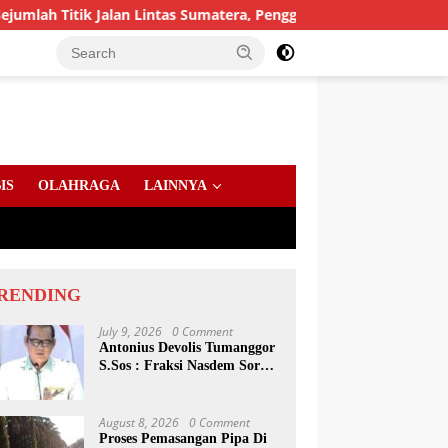
tik Jalan Lintas Sumatera, Pengguna Jalan diimbau Untuk men
IS
OLAHRAGA
LAINNYA
RENDING
July 9, 2026
0 Comment
Antonius Devolis Tumanggor
S.Sos : Fraksi Nasdem Soroti
Dinsos, Satpol PP Hingga
Kepling
August 8, 2026
0 Comment
Proses Pemasangan Pipa Di