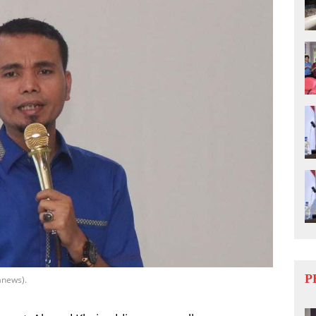
P
anews).