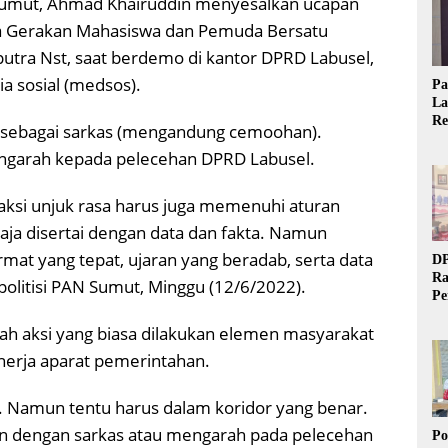
Sumut, Ahmad Khairuddin menyesalkan ucapan
sa Gerakan Mahasiswa dan Pemuda Bersatu
utra Nst, saat berdemo di kantor DPRD Labusel,
ia sosial (medsos).
Pa
La
Re
 sebagai sarkas (mengandung cemoohan).
Ta
ngarah kepada pelecehan DPRD Labusel.
 aksi unjuk rasa harus juga memenuhi aturan
aja disertai dengan data dan fakta. Namun
mat yang tepat, ujaran yang beradab, serta data
DP
Ra
politisi PAN Sumut, Minggu (12/6/2022).
Pe
Si
lah aksi yang biasa dilakukan elemen masyarakat
20
nerja aparat pemerintahan.
l. Namun tentu harus dalam koridor yang benar.
n dengan sarkas atau mengarah pada pelecehan
Po