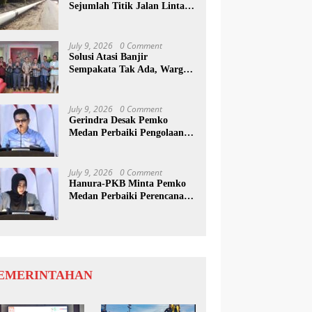
Sejumlah Titik Jalan Lintas
Sumatera, Pengguna Jalan
diimbau Untuk
meningkatkan Kewaspadaan
July 9, 2026
0 Comment
Solusi Atasi Banjir
Sempakata Tak Ada, Warga
Korban Temui Wong Chun
Sen
July 9, 2026
0 Comment
Gerindra Desak Pemko
Medan Perbaiki Pengolaan
Resapan Anggaran
July 9, 2026
0 Comment
Hanura-PKB Minta Pemko
Medan Perbaiki Perencanaan
Dan Penanganan Banjir
EMERINTAHAN