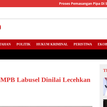
Proses Pemasangan Pipa Di Sejumlah Ti
TAHAN
POLITIK
HUKUM KRIMINAL
PERISTIWA
EKOB
T
GMPB Labusel Dinilai Lecehkan