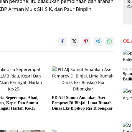
bilan personel itu dilakukan pembinaan dan arahan
Ko
Ge
BP Arman Muis SH SIK, dan Paur Binplin
Ka
OL
July 
Span
Bali
sia Seperempat Abad,
PD AIJ Sumut Amankan Aset
u, Kepri Dan Sumut
Pemprov Di Binjai, Lima Rumah
ngati Harlah Ke-25
Dinas Eks Bioskop Ria Dibongkar