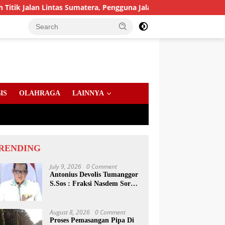
an Lintas Sumatera, Pengguna Jalan diimbau Untuk meningkatka
IS
OLAHRAGA
LAINNYA
RENDING
July 9, 2026
0 Comment
Antonius Devolis Tumanggor
S.Sos : Fraksi Nasdem Soroti
Dinsos, Satpol PP Hingga
Kepling
August 8, 2026
0 Comment
Proses Pemasangan Pipa Di