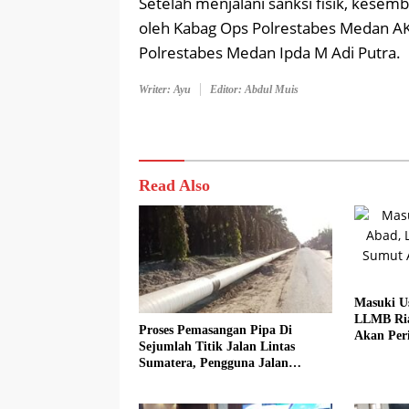
Setelah menjalani sanksi fisik, kesem
oleh Kabag Ops Polrestabes Medan AK
Polrestabes Medan Ipda M Adi Putra.
Writer: Ayu
Editor: Abdul Muis
Read Also
Masuki U
LLMB Ria
Proses Pemasangan Pipa Di
Akan Peri
Sejumlah Titik Jalan Lintas
Sumatera, Pengguna Jalan
diimbau Untuk meningkatkan
Kewaspadaan