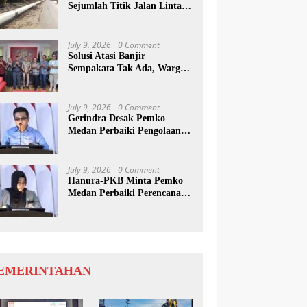
Sejumlah Titik Jalan Lintas
Sumatera, Pengguna Jalan
diimbau Untuk
meningkatkan Kewaspadaan
July 9, 2026
0 Comment
Solusi Atasi Banjir
Sempakata Tak Ada, Warga
Korban Temui Wong Chun
Sen
July 9, 2026
0 Comment
Gerindra Desak Pemko
Medan Perbaiki Pengolaan
Resapan Anggaran
July 9, 2026
0 Comment
Hanura-PKB Minta Pemko
Medan Perbaiki Perencanaan
Dan Penanganan Banjir
EMERINTAHAN