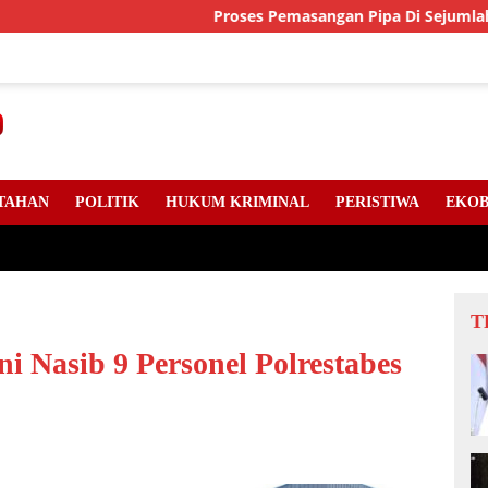
Proses Pemasangan Pipa Di Sejumlah Titik Jal
TAHAN
POLITIK
HUKUM KRIMINAL
PERISTIWA
EKOB
T
ni Nasib 9 Personel Polrestabes