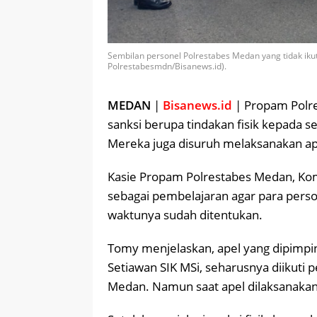
Sembilan personel Polrestabes Medan yang tidak ikut
Polrestabesmdn/Bisanews.id).
MEDAN
|
Bisanews.id
| Propam Polr
sanksi berupa tindakan fisik kepada s
Mereka juga disuruh melaksanakan ape
Kasie Propam Polrestabes Medan, K
sebagai pembelajaran agar para person
waktunya sudah ditentukan.
Tomy menjelaskan, apel yang dipimp
Setiawan SIK MSi, seharusnya diikuti 
Medan. Namun saat apel dilaksanakan,