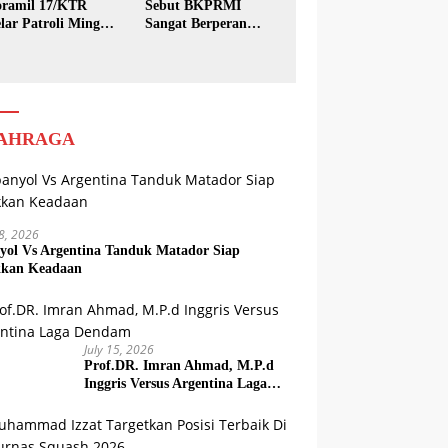
ramil 17/KTR
Sebut BKPRMI
lar Patroli Minggu
Sangat Berperan
sih
dalam Pembinaan
Generasi Muda
AHRAGA
18, 2026
yol Vs Argentina Tanduk Matador Siap
kkan Keadaan
July 15, 2026
Prof.DR. Imran Ahmad, M.P.d
Inggris Versus Argentina Laga
Dendam