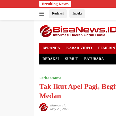
Skip
Breaking News
to
content
Redaksi
Indeks
BERANDA
KABAR VIDEO
PEMERIN
REDAKSI
SUMUT
BATUBARA
Berita Utama
Tak Ikut Apel Pagi, Begi
Medan
Bisanews.id
May 23, 2022