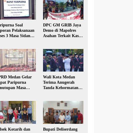
ripurna Soal
DPC GM GRIB Jaya
poran Pelaksanaan
Demo di Mapolres
ses 3 Masa Sidang
Asahan Terkait Kasus
hun Anggaran 2025
Pencabulan Anak
RD Medan Gelar
Wali Kota Medan
pat Paripurna
Terima Anugerah
nutupan Masa
Tanda Kehormatan
dang Kesatu Tahun
Satyalancana Karya
24
Bhakti Praja Nugraha
lsek Kotarih dan
Bupati Deliserdang