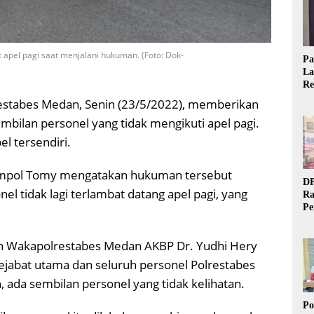
 apel pagi saat menjalani hukuman. (Foto: Dok-
Pa
La
Re
Ta
estabes Medan, Senin (23/5/2022), memberikan
embilan personel yang tidak mengikuti apel pagi.
l tersendiri.
ompol Tomy mengatakan hukuman tersebut
DP
el tidak lagi terlambat datang apel pagi, yang
Ra
Pe
Si
20
in Wakapolrestabes Medan AKBP Dr. Yudhi Hery
pejabat utama dan seluruh personel Polrestabes
 ada sembilan personel yang tidak kelihatan.
Po