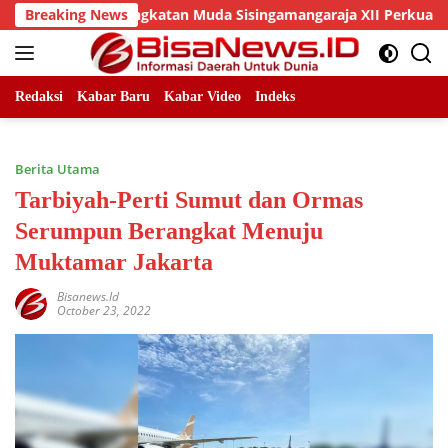
Skip
an DPC Angkatan Muda Sisingamangaraja XII Perkuat Sinergitas
Breaking News
to
content
Redaksi
Kabar Baru
Kabar Video
Indeks
Berita Utama
Tarbiyah-Perti Sumut dan Ormas
Serumpun Berangkat Menuju
Muktamar Jakarta
Bisanews.id
October 23, 2022