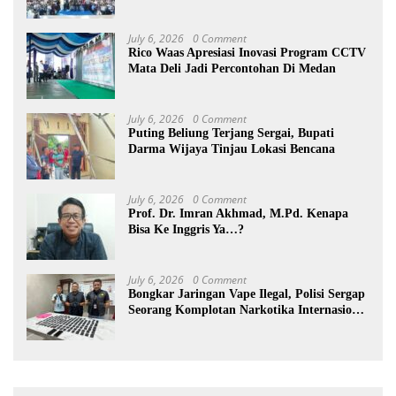
July 6, 2026
0 Comment
Rico Waas Apresiasi Inovasi Program CCTV
Mata Deli Jadi Percontohan Di Medan
July 6, 2026
0 Comment
Puting Beliung Terjang Sergai, Bupati
Darma Wijaya Tinjau Lokasi Bencana
July 6, 2026
0 Comment
Prof. Dr. Imran Akhmad, M.Pd. Kenapa
Bisa Ke Inggris Ya…?
July 6, 2026
0 Comment
Bongkar Jaringan Vape Ilegal, Polisi Sergap
Seorang Komplotan Narkotika Internasional
Si Medan