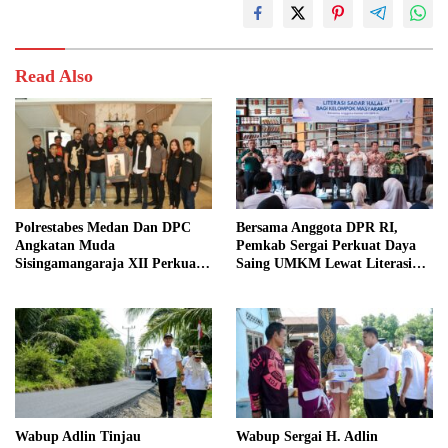
Read Also
Polrestabes Medan Dan DPC
Bersama Anggota DPR RI,
Angkatan Muda
Pemkab Sergai Perkuat Daya
Sisingamangaraja XII Perkuat
Saing UMKM Lewat Literasi
Sinergitas Jaga Kamtibmas
Sadar Halal
Wabup Adlin Tinjau
Wabup Sergai H. Adlin