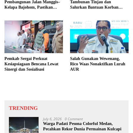
Pembangunan Jalan Manggis–
Tambunan Tinjau dan
Kelapa Bajohom, Pastikan
Salurkan Bantuan Korban
Kualitas Sesuai Harapan
Puting Beliung di Desa Blok 10
Pemkab Sergai Perkuat
Salah Gunakan Wewenang,
Kesiapsiagaan Bencana Lewat
Rico Waas Nonaktifkan Lurah
Sinergi dan Sosialisasi
AUR
TRENDING
July 6, 2026
0 Comment
Warga Padati Pesona Colorful Medan,
Pecahkan Rekor Dunia Permainan Kulcapi