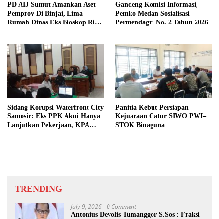
PD AIJ Sumut Amankan Aset
Gandeng Komisi Informasi,
Pemprov Di Binjai, Lima
Pemko Medan Sosialisasi
Rumah Dinas Eks Bioskop Ria
Permendagri No. 2 Tahun 2026
Dibongkar
Sidang Korupsi Waterfront City
Panitia Kebut Persiapan
Samosir: Eks PPK Akui Hanya
Kejuaraan Catur SIWO PWI–
Lanjutkan Pekerjaan, KPA
STOK Binaguna
Beberkan Pengawasan Proyek
TRENDING
July 9, 2026
0 Comment
Antonius Devolis Tumanggor S.Sos : Fraksi