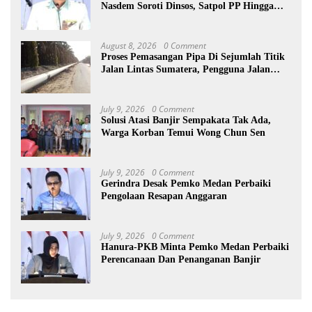
Nasdem Soroti Dinsos, Satpol PP Hingga
Kepling
August 8, 2026
0 Comment
Proses Pemasangan Pipa Di Sejumlah Titik
Jalan Lintas Sumatera, Pengguna Jalan
diimbau Untuk meningkatkan
Kewaspadaan
July 9, 2026
0 Comment
Solusi Atasi Banjir Sempakata Tak Ada,
Warga Korban Temui Wong Chun Sen
July 9, 2026
0 Comment
Gerindra Desak Pemko Medan Perbaiki
Pengolaan Resapan Anggaran
July 9, 2026
0 Comment
Hanura-PKB Minta Pemko Medan Perbaiki
Perencanaan Dan Penanganan Banjir