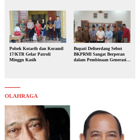
Karya Bhakti Praja Nugraha
Polsek Kotarih dan Koramil
Bupati Deliserdang Sebut
17/KTR Gelar Patroli
BKPRMI Sangat Berperan
Minggu Kasih
dalam Pembinaan Generasi
Muda
OLAHRAGA