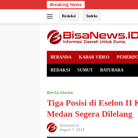
Skip
Breaking News
to
content
Redaksi
Indeks
BERANDA
KABAR VIDEO
PEMERIN
REDAKSI
SUMUT
BATUBARA
Berita Utama
Tiga Posisi di Eselon 
Medan Segera Dilelang
Bisanews.id
August 7, 2024