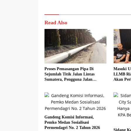
Read Also
Proses Pemasangan Pipa Di
Masuki U
Sejumlah Titik Jalan Lintas
LLMB Ria
Sumatera, Pengguna Jalan
Akan Peri
diimbau Untuk meningkatkan
Kewaspadaan
Gandeng Komisi Informasi,
Pemko Medan Sosialisasi
Permendagri No. 2 Tahun 2026
Sidang Ko