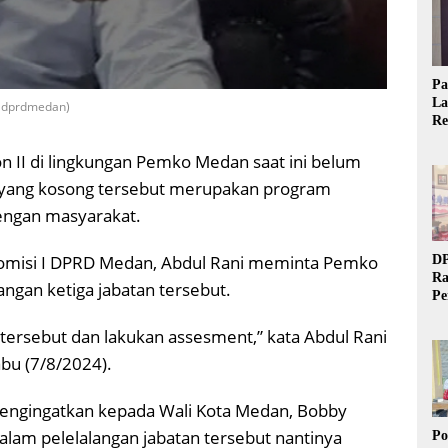
Pa
La
 : dprdmedan)
Re
Ta
n II di lingkungan Pemko Medan saat ini belum
an yang kosong tersebut merupakan program
dengan masyarakat.
 Komisi I DPRD Medan, Abdul Rani meminta Pemko
DP
Ra
ngan ketiga jabatan tersebut.
Pe
Si
20
n tersebut dan lakukan assesment,” kata Abdul Rani
bu (7/8/2024).
mengingatkan kepada Wali Kota Medan, Bobby
alam pelelalangan jabatan tersebut nantinya
Po