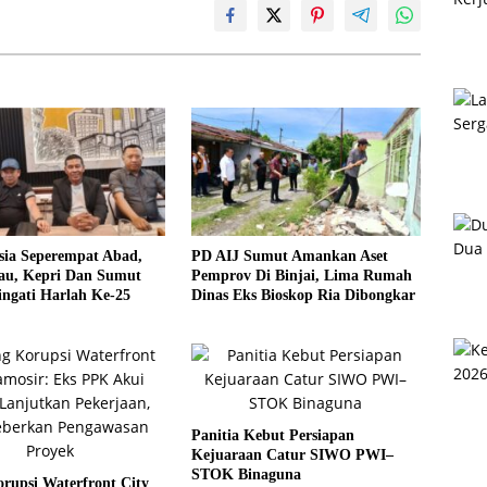
sia Seperempat Abad,
PD AIJ Sumut Amankan Aset
u, Kepri Dan Sumut
Pemprov Di Binjai, Lima Rumah
ngati Harlah Ke-25
Dinas Eks Bioskop Ria Dibongkar
Panitia Kebut Persiapan
Kejuaraan Catur SIWO PWI–
STOK Binaguna
rupsi Waterfront City