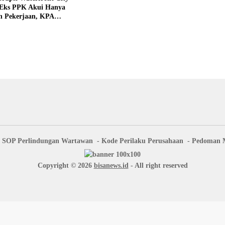
 Eks PPK Akui Hanya
n Pekerjaan, KPA
 Pengawasan Proyek
SOP Perlindungan Wartawan
Kode Perilaku Perusahaan
Pedoman M
Copyright © 2026
bisanews.id
- All right reserved