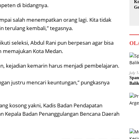
Ko
peten di bidangnya.
Ge
Ka
sampai salah menempatkan orang lagi. Kita tidak
in terulang kembali,” tegasnya.
uti seleksi, Abdul Rani pun berpesan agar bisa
OL
lam memajukan Kota Medan.
n, kejadian kemarin harus menjadi pembelajaran.
July 
Span
ngan justru mencari keuntungan,” pungkasnya
Bali
I yang kosong yakni, Kadis Badan Pendapatan
dan Kepala Badan Penanggulangan Bencana Daerah