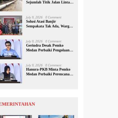
Sejumlah Titik Jalan Lintas
Sumatera, Pengguna Jalan
diimbau Untuk
meningkatkan Kewaspadaan
July 9, 2026
0 Comment
Solusi Atasi Banjir
Sempakata Tak Ada, Warga
Korban Temui Wong Chun
Sen
July 9, 2026
0 Comment
Gerindra Desak Pemko
Medan Perbaiki Pengolaan
Resapan Anggaran
July 9, 2026
0 Comment
Hanura-PKB Minta Pemko
Medan Perbaiki Perencanaan
Dan Penanganan Banjir
EMERINTAHAN