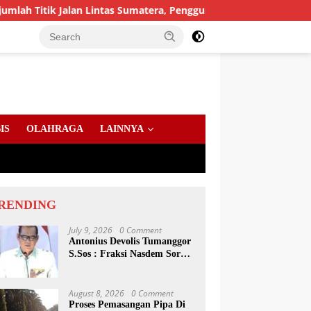
k Jalan Lintas Sumatera, Pengguna Jalan diimbau Untuk mening
IS
OLAHRAGA
LAINNYA
RENDING
July 9, 2026
0 Comment
Antonius Devolis Tumanggor
S.Sos : Fraksi Nasdem Soroti
Dinsos, Satpol PP Hingga
Kepling
August 8, 2026
0 Comment
Proses Pemasangan Pipa Di