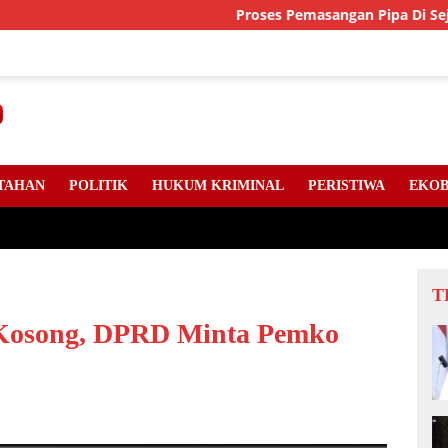
Proses Pemasangan Pipa Di Sejumlah Titi
TAHAN
POLITIK
HUKUM KRIMINAL
PERISTIWA
EKOB
T
II Kosong, DPRD Minta Pemko