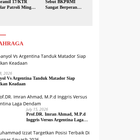
ramil 17/KTR
Sebut BKPRMI
lar Patroli Minggu
Sangat Berperan
sih
dalam Pembinaan
Generasi Muda
AHRAGA
18, 2026
yol Vs Argentina Tanduk Matador Siap
kkan Keadaan
July 15, 2026
Prof.DR. Imran Ahmad, M.P.d
Inggris Versus Argentina Laga
Dendam