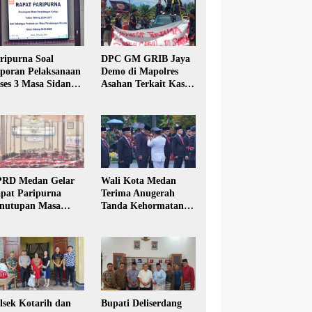
ripurna Soal
DPC GM GRIB Jaya
poran Pelaksanaan
Demo di Mapolres
ses 3 Masa Sidang
Asahan Terkait Kasus
hun Anggaran 2025
Pencabulan Anak
RD Medan Gelar
Wali Kota Medan
pat Paripurna
Terima Anugerah
nutupan Masa
Tanda Kehormatan
dang Kesatu Tahun
Satyalancana Karya
24
Bhakti Praja Nugraha
lsek Kotarih dan
Bupati Deliserdang