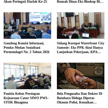
Akan Peringati Harlah Ke-25
Rumah Dinas Eks Bioskop Ria
Dibongkar
Gandeng Komisi Informasi,
Sidang Korupsi Waterfront City
Pemko Medan Sosialisasi
Samosir: Eks PPK Akui Hanya
Permendagri No. 2 Tahun 2026
Lanjutkan Pekerjaan, KPA
Beberkan Pengawasan Proyek
Panitia Kebut Persiapan
Bela Pengusaha Dan Dokter Di
Kejuaraan Catur SIWO PWI–
Batubara Diduga Diperas
STOK Binaguna
Oknum Polisi, Kenaikan
Pangkat AKP Fadlun Al Fitri