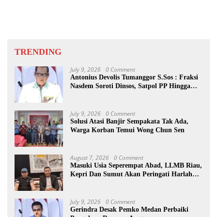
Ditunda
TRENDING
July 9, 2026
0 Comment
Antonius Devolis Tumanggor S.Sos : Fraksi
Nasdem Soroti Dinsos, Satpol PP Hingga
Kepling
July 9, 2026
0 Comment
Solusi Atasi Banjir Sempakata Tak Ada,
Warga Korban Temui Wong Chun Sen
August 7, 2026
0 Comment
Masuki Usia Seperempat Abad, LLMB Riau,
Kepri Dan Sumut Akan Peringati Harlah
Ke-25
July 9, 2026
0 Comment
Gerindra Desak Pemko Medan Perbaiki