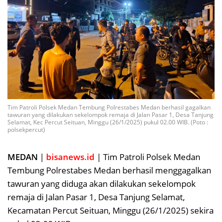
Tim Patroli Polsek Medan Tembung Polrestabes Medan berhasil gagalkan
tawuran yang dilakukan sekelompok remaja di Jalan Pasar 1, Desa Tanjung
Selamat, Kec Percut Seituan, Minggu (26/1/2025) pukul 02.00 WIB. (Poto :
polsekpercut)
MEDAN
|
bisanews.id
| Tim Patroli Polsek Medan
Tembung Polrestabes Medan berhasil menggagalkan
tawuran yang diduga akan dilakukan sekelompok
remaja di Jalan Pasar 1, Desa Tanjung Selamat,
Kecamatan Percut Seituan, Minggu (26/1/2025) sekira