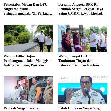
Polrestabes Medan Dan DPC
Bersama Anggota DPR RI,
Angkatan Muda
Pemkab Sergai Perkuat Daya
Sisingamangaraja XII Perkuat
Saing UMKM Lewat Literasi
Sinergitas Jaga Kamtibmas
Sadar Halal
Wabup Adlin Tinjau
Wabup Sergai H. Adlin
Pembangunan Jalan Manggis–
Tambunan Tinjau dan
Kelapa Bajohom, Pastikan
Salurkan Bantuan Korban
Kualitas Sesuai Harapan
Puting Beliung di Desa Blok 10
Pemkab Sergai Perkuat
Salah Gunakan Wewenang,