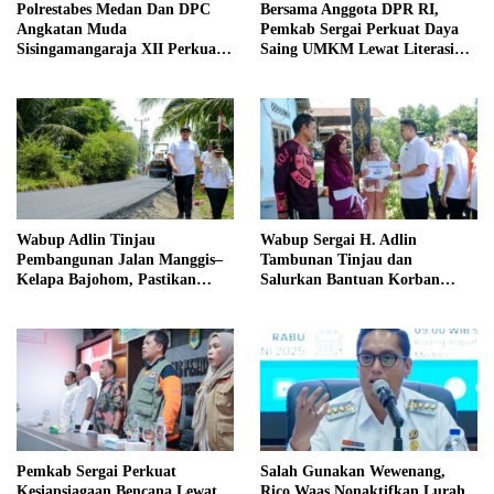
Polrestabes Medan Dan DPC
Bersama Anggota DPR RI,
Angkatan Muda
Pemkab Sergai Perkuat Daya
Sisingamangaraja XII Perkuat
Saing UMKM Lewat Literasi
Sinergitas Jaga Kamtibmas
Sadar Halal
Wabup Adlin Tinjau
Wabup Sergai H. Adlin
Pembangunan Jalan Manggis–
Tambunan Tinjau dan
Kelapa Bajohom, Pastikan
Salurkan Bantuan Korban
Kualitas Sesuai Harapan
Puting Beliung di Desa Blok 10
Pemkab Sergai Perkuat
Salah Gunakan Wewenang,
Kesiapsiagaan Bencana Lewat
Rico Waas Nonaktifkan Lurah