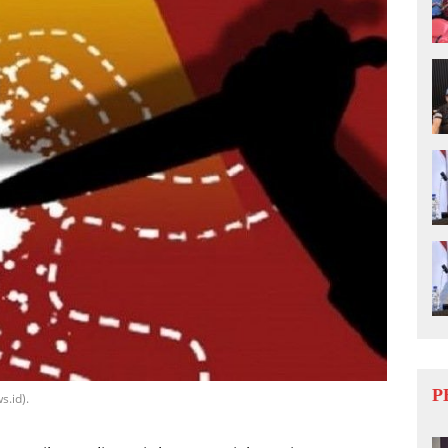
P
s.id).