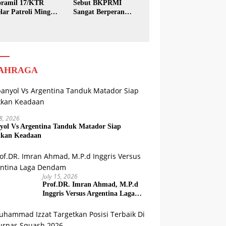
ramil 17/KTR
Sebut BKPRMI
lar Patroli Minggu
Sangat Berperan
sih
dalam Pembinaan
Generasi Muda
AHRAGA
18, 2026
yol Vs Argentina Tanduk Matador Siap
kkan Keadaan
July 15, 2026
Prof.DR. Imran Ahmad, M.P.d
Inggris Versus Argentina Laga
Dendam