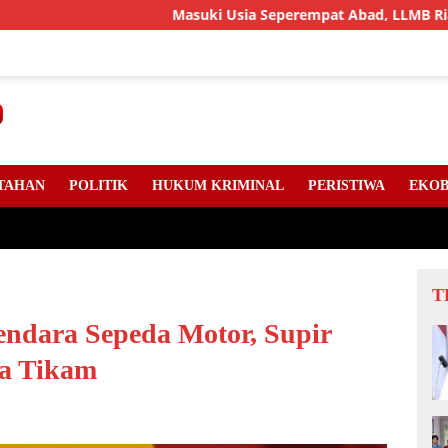
Masuki Usia Seperempat Abad, LLMB Riau, Kepri D
TAHAN
POLITIK
HUKUM KRIMINAL
PERISTIWA
EKOB
T
endara Sepeda Motor, Supir
na Tikam