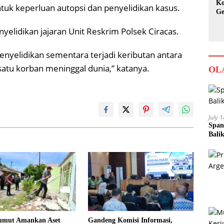
Ko
 untuk keperluan autopsi dan penyelidikan kasus.
Ge
Ka
yelidikan jajaran Unit Reskrim Polsek Ciracas.
enyelidikan sementara terjadi keributan antara
atu korban meninggal dunia,” katanya.
OL
July 
Span
Bali
umut Amankan Aset
Gandeng Komisi Informasi,