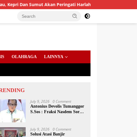
an Sumut Akan Peringati Harlah Ke-25
PD AIJ Sumut Ama
IS
OLAHRAGA
LAINNYA
RENDING
July 9, 2026
0 Comment
Antonius Devolis Tumanggor
S.Sos : Fraksi Nasdem Soroti
Dinsos, Satpol PP Hingga
Kepling
July 9, 2026
0 Comment
Solusi Atasi Banjir