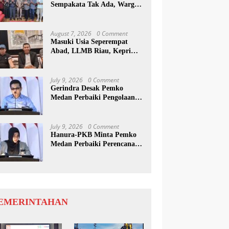
Sempakata Tak Ada, Warga
Korban Temui Wong Chun
Sen
August 7, 2026
0 Comment
Masuki Usia Seperempat
Abad, LLMB Riau, Kepri
Dan Sumut Akan Peringati
Harlah Ke-25
July 9, 2026
0 Comment
Gerindra Desak Pemko
Medan Perbaiki Pengolaan
Resapan Anggaran
July 9, 2026
0 Comment
Hanura-PKB Minta Pemko
Medan Perbaiki Perencanaan
Dan Penanganan Banjir
EMERINTAHAN