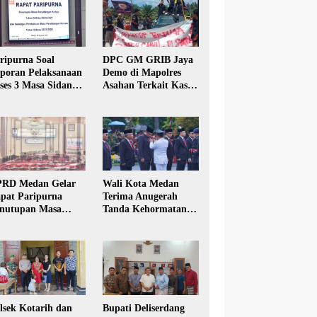
ripurna Soal
DPC GM GRIB Jaya
poran Pelaksanaan
Demo di Mapolres
ses 3 Masa Sidang
Asahan Terkait Kasus
hun Anggaran 2025
Pencabulan Anak
RD Medan Gelar
Wali Kota Medan
pat Paripurna
Terima Anugerah
nutupan Masa
Tanda Kehormatan
dang Kesatu Tahun
Satyalancana Karya
24
Bhakti Praja Nugraha
lsek Kotarih dan
Bupati Deliserdang