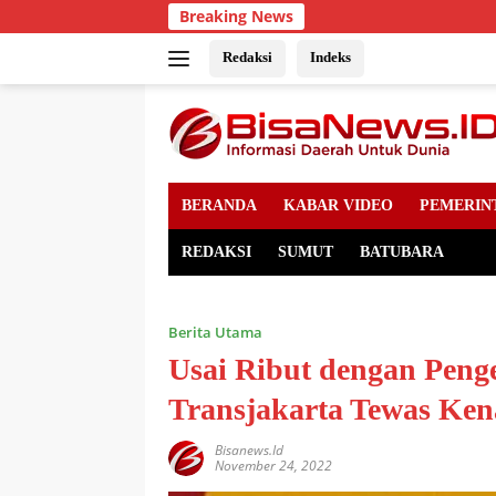
Skip
Breaking News
to
content
Redaksi
Indeks
BERANDA
KABAR VIDEO
PEMERIN
REDAKSI
SUMUT
BATUBARA
Berita Utama
Usai Ribut dengan Peng
Transjakarta Tewas Ke
Bisanews.id
November 24, 2022