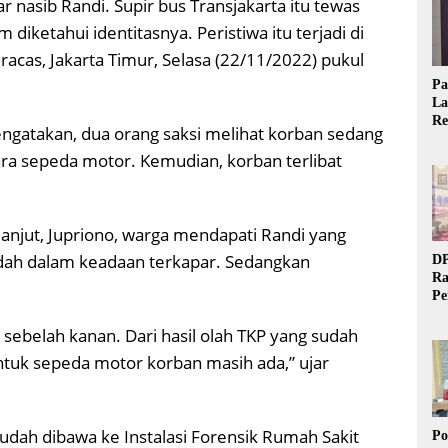
 nasib Randi. Supir bus Transjakarta itu tewas
diketahui identitasnya. Peristiwa itu terjadi di
acas, Jakarta Timur, Selasa (22/11/2022) pukul
Pa
La
Re
ngatakan, dua orang saksi melihat korban sedang
Ta
a sepeda motor. Kemudian, korban terlibat
 lanjut, Jupriono, warga mendapati Randi yang
dah dalam keadaan terkapar. Sedangkan
DP
Ra
Pe
Si
sebelah kanan. Dari hasil olah TKP yang sudah
20
Untuk sepeda motor korban masih ada,” ujar
udah dibawa ke Instalasi Forensik Rumah Sakit
Po