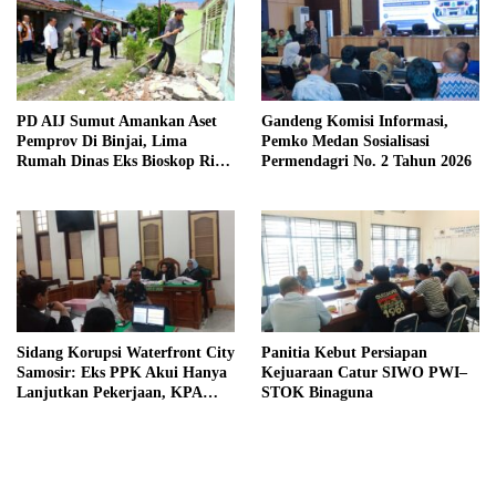
PD AIJ Sumut Amankan Aset
Gandeng Komisi Informasi,
Pemprov Di Binjai, Lima
Pemko Medan Sosialisasi
Rumah Dinas Eks Bioskop Ria
Permendagri No. 2 Tahun 2026
Dibongkar
Sidang Korupsi Waterfront City
Panitia Kebut Persiapan
Samosir: Eks PPK Akui Hanya
Kejuaraan Catur SIWO PWI–
Lanjutkan Pekerjaan, KPA
STOK Binaguna
Beberkan Pengawasan Proyek