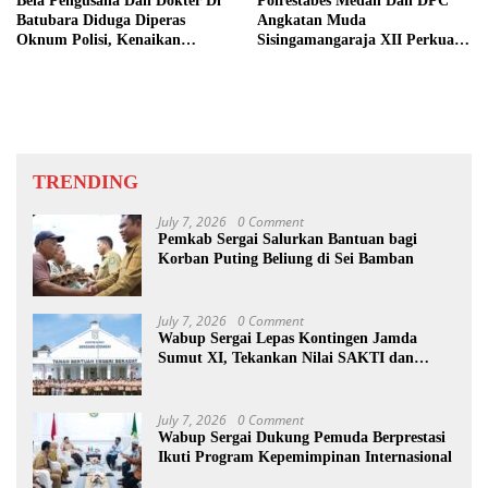
Bela Pengusaha Dan Dokter Di
Polrestabes Medan Dan DPC
Batubara Diduga Diperas
Angkatan Muda
Oknum Polisi, Kenaikan
Sisingamangaraja XII Perkuat
Pangkat AKP Fadlun Al Fitri
Sinergitas Jaga Kamtibmas
Ditunda
TRENDING
July 7, 2026
0 Comment
Pemkab Sergai Salurkan Bantuan bagi
Korban Puting Beliung di Sei Bamban
July 7, 2026
0 Comment
Wabup Sergai Lepas Kontingen Jamda
Sumut XI, Tekankan Nilai SAKTI dan
Karakter Pramuka
July 7, 2026
0 Comment
Wabup Sergai Dukung Pemuda Berprestasi
Ikuti Program Kepemimpinan Internasional