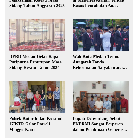
Pelaksanaan Reses 3 Masa
di Mapolres Asahan Terkait
Sidang Tahun Anggaran 2025
Kasus Pencabulan Anak
DPRD Medan Gelar Rapat
Wali Kota Medan Terima
Paripurna Penutupan Masa
Anugerah Tanda
Sidang Kesatu Tahun 2024
Kehormatan Satyalancana
Karya Bhakti Praja Nugraha
Polsek Kotarih dan Koramil
Bupati Deliserdang Sebut
17/KTR Gelar Patroli
BKPRMI Sangat Berperan
Minggu Kasih
dalam Pembinaan Generasi
Muda