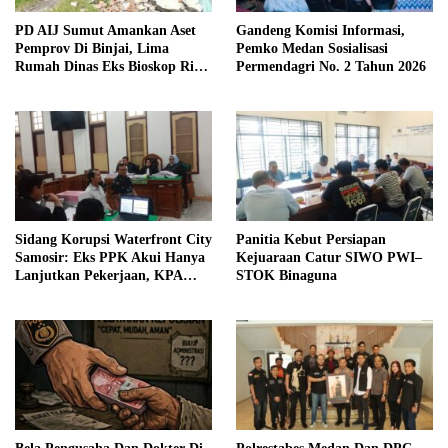
PD AIJ Sumut Amankan Aset
Gandeng Komisi Informasi,
Pemprov Di Binjai, Lima
Pemko Medan Sosialisasi
Rumah Dinas Eks Bioskop Ria
Permendagri No. 2 Tahun 2026
Dibongkar
Sidang Korupsi Waterfront City
Panitia Kebut Persiapan
Samosir: Eks PPK Akui Hanya
Kejuaraan Catur SIWO PWI–
Lanjutkan Pekerjaan, KPA
STOK Binaguna
Beberkan Pengawasan Proyek