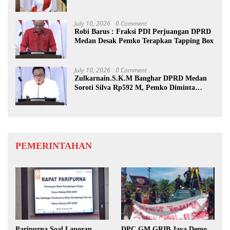
July 10, 2026
0 Comment
Robi Barus : Fraksi PDI Perjuangan DPRD
Medan Desak Pemko Terapkan Tapping Box
July 10, 2026
0 Comment
Zulkarnain.S.K.M Banghar DPRD Medan
Soroti Silva Rp592 M, Pemko Diminta
Benahi Rencana PAD
PEMERINTAHAN
Paripurna Soal Laporan
DPC GM GRIB Jaya Demo