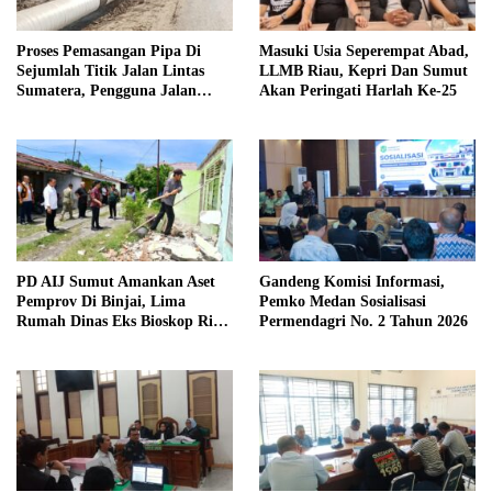
Proses Pemasangan Pipa Di
Masuki Usia Seperempat Abad,
Sejumlah Titik Jalan Lintas
LLMB Riau, Kepri Dan Sumut
Sumatera, Pengguna Jalan
Akan Peringati Harlah Ke-25
diimbau Untuk meningkatkan
Kewaspadaan
PD AIJ Sumut Amankan Aset
Gandeng Komisi Informasi,
Pemprov Di Binjai, Lima
Pemko Medan Sosialisasi
Rumah Dinas Eks Bioskop Ria
Permendagri No. 2 Tahun 2026
Dibongkar