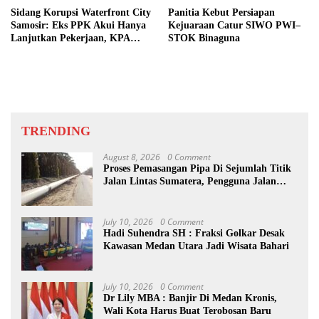
Sidang Korupsi Waterfront City
Panitia Kebut Persiapan
Samosir: Eks PPK Akui Hanya
Kejuaraan Catur SIWO PWI–
Lanjutkan Pekerjaan, KPA
STOK Binaguna
Beberkan Pengawasan Proyek
TRENDING
August 8, 2026
0 Comment
Proses Pemasangan Pipa Di Sejumlah Titik
Jalan Lintas Sumatera, Pengguna Jalan
diimbau Untuk meningkatkan
Kewaspadaan
July 10, 2026
0 Comment
Hadi Suhendra SH : Fraksi Golkar Desak
Kawasan Medan Utara Jadi Wisata Bahari
July 10, 2026
0 Comment
Dr Lily MBA : Banjir Di Medan Kronis,
Wali Kota Harus Buat Terobosan Baru