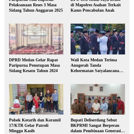
Pelaksanaan Reses 3 Masa
di Mapolres Asahan Terkait
Sidang Tahun Anggaran 2025
Kasus Pencabulan Anak
DPRD Medan Gelar Rapat
Wali Kota Medan Terima
Paripurna Penutupan Masa
Anugerah Tanda
Sidang Kesatu Tahun 2024
Kehormatan Satyalancana
Karya Bhakti Praja Nugraha
Polsek Kotarih dan Koramil
Bupati Deliserdang Sebut
17/KTR Gelar Patroli
BKPRMI Sangat Berperan
Minggu Kasih
dalam Pembinaan Generasi