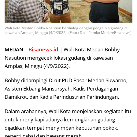
Wali Kota Medan Bobby Nasution berdialog dengan pengelola gudang di
kawasan Amplas, Minggu (4/9/2022). (Foto : Dok. Pemko Medan/Bisanews).
MEDAN
|
Bisanews.id
| Wali Kota Medan Bobby
Nasution mengecek lokasi gudang di kawasan
Amplas, Minggu (4/9/2022).
Bobby didampingi Dirut PUD Pasar Medan Suwarno,
Asisten Ekbang Mansursyah, Kadis Perdagangan
Damikrot, dan Kadis Perindustrian Parlindungan.
Dalam arahannya, Wali Kota menjelaskan kegiatan itu
untuk menyikapi adanya kemungkinan gudang
dijadikan tempat menyimpan kebutuhan pokok,
seperti cabai dan bawang merah.