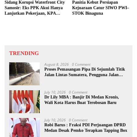
Sidang Korupsi Waterfront City
Panitia Kebut Persiapan
Samosir: Eks PPK Akui Hanya
Kejuaraan Catur SIWO PWI–
Lanjutkan Pekerjaan, KPA
STOK Binaguna
Beberkan Pengawasan Proyek
TRENDING
August 8, 2026
0 Comment
Proses Pemasangan Pipa Di Sejumlah Titik
Jalan Lintas Sumatera, Pengguna Jalan
diimbau Untuk meningkatkan
Kewaspadaan
July 10, 2026
0 Comment
Dr Lily MBA : Banjir Di Medan Kronis,
Wali Kota Harus Buat Terobosan Baru
July 10, 2026
0 Comment
Robi Barus : Fraksi PDI Perjuangan DPRD
Medan Desak Pemko Terapkan Tapping Box