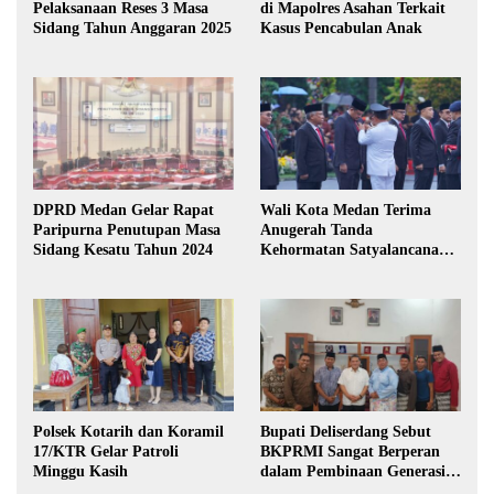
Pelaksanaan Reses 3 Masa
di Mapolres Asahan Terkait
Sidang Tahun Anggaran 2025
Kasus Pencabulan Anak
DPRD Medan Gelar Rapat
Wali Kota Medan Terima
Paripurna Penutupan Masa
Anugerah Tanda
Sidang Kesatu Tahun 2024
Kehormatan Satyalancana
Karya Bhakti Praja Nugraha
Polsek Kotarih dan Koramil
Bupati Deliserdang Sebut
17/KTR Gelar Patroli
BKPRMI Sangat Berperan
Minggu Kasih
dalam Pembinaan Generasi
Muda