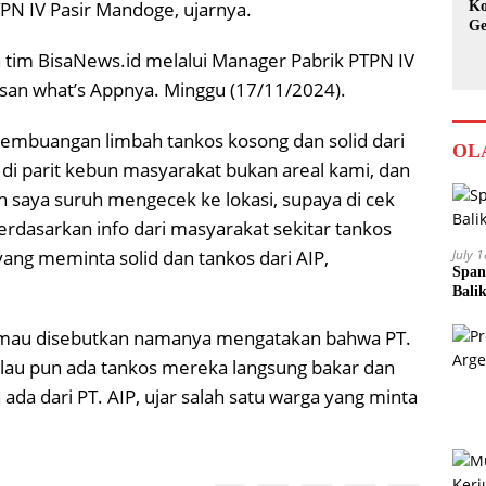
N IV Pasir Mandoge, ujarnya.
Ko
Ge
Ka
 tim BisaNews.id melalui Manager Pabrik PTPN IV
san what’s Appnya. Minggu (17/11/2024).
embuangan limbah tankos kosong dan solid dari
OL
di parit kebun masyarakat bukan areal kami, dan
h saya suruh mengecek ke lokasi, supaya di cek
erdasarkan info dari masyarakat sekitar tankos
July 
yang meminta solid dan tankos dari AIP,
Span
Bali
ak mau disebutkan namanya mengatakan bahwa PT.
kalau pun ada tankos mereka langsung bakar dan
 ada dari PT. AIP, ujar salah satu warga yang minta