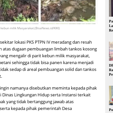
Pa
La
kebun milik Masyarakat.(BisaNews.id/KIKI)
Re
Ta
sekitar lokasi PKS PTPN IV meradang dan resah
an atas dugaan pembuangan limbah tankos kosong
yang mengalir di parit kebun milik masyarakat,
etani sehingga tidak bisa panen karena menjadi
DP
tidak sedap di areal pembuangan solid dan tankos
Ra
Pe
t.
Si
20
k ingin namanya disebutkan meminta kepada pihak
Dinas Lingkungan Hidup serta Instansi terkait
hak yang tidak bertanggung jawab atas
serta kepada pihak pemerintah Desa
Po