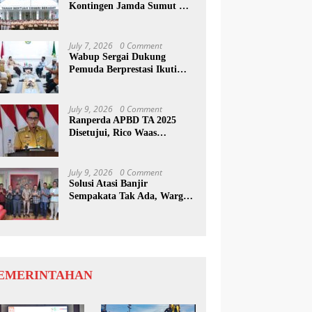
Kontingen Jamda Sumut XI,
Tekankan Nilai SAKTI dan
Karakter Pramuka
July 7, 2026
0 Comment
Wabup Sergai Dukung
Pemuda Berprestasi Ikuti
Program Kepemimpinan
Internasional
July 9, 2026
0 Comment
Ranperda APBD TA 2025
Disetujui, Rico Waas
Apresiasi Sinergitas Antara
Legislatif dan Eksekutif
July 9, 2026
0 Comment
Solusi Atasi Banjir
Sempakata Tak Ada, Warga
Korban Temui Wong Chun
Sen
EMERINTAHAN