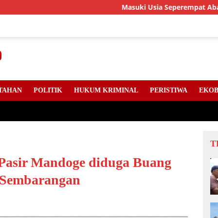
Masuki Usia Seperempat Abad, LLMB Riau,
TAHAN
POLITIK
HUKUM KRIMINAL
PERISTIWA
EKOB
T
Pasir Mandoge diduga Buang
 Sembarangan