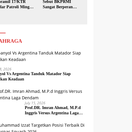
ramil 17/KTR
Sebut BKPRMI
lar Patroli Minggu
Sangat Berperan
sih
dalam Pembinaan
Generasi Muda
AHRAGA
18, 2026
yol Vs Argentina Tanduk Matador Siap
kkan Keadaan
July 15, 2026
Prof.DR. Imran Ahmad, M.P.d
Inggris Versus Argentina Laga
Dendam