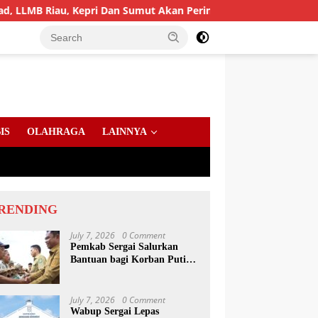
 Kepri Dan Sumut Akan Peringati Harlah Ke-25
PD AIJ S
IS
OLAHRAGA
LAINNYA
RENDING
July 7, 2026
0 Comment
Pemkab Sergai Salurkan
Bantuan bagi Korban Puting
Beliung di Sei Bamban
July 7, 2026
0 Comment
Wabup Sergai Lepas