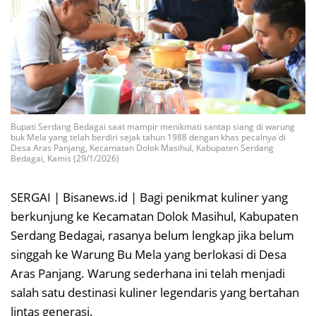
Bupati Serdang Bedagai saat mampir menikmati santap siang di warung
buk Mela yang telah berdiri sejak tahun 1988 dengan khas pecalnya di
Desa Aras Panjang, Kecamatan Dolok Masihul, Kabupaten Serdang
Bedagai, Kamis (29/1/2026)
SERGAI | Bisanews.id | Bagi penikmat kuliner yang
berkunjung ke Kecamatan Dolok Masihul, Kabupaten
Serdang Bedagai, rasanya belum lengkap jika belum
singgah ke Warung Bu Mela yang berlokasi di Desa
Aras Panjang. Warung sederhana ini telah menjadi
salah satu destinasi kuliner legendaris yang bertahan
lintas generasi.