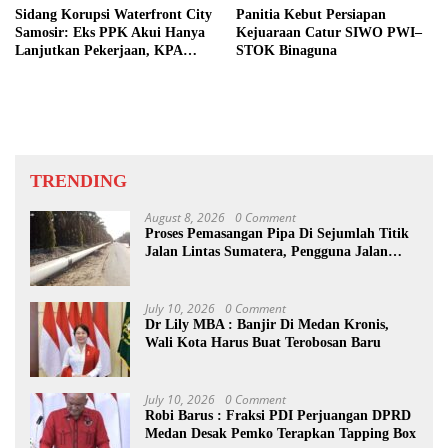
Sidang Korupsi Waterfront City
Panitia Kebut Persiapan
Samosir: Eks PPK Akui Hanya
Kejuaraan Catur SIWO PWI–
Lanjutkan Pekerjaan, KPA
STOK Binaguna
Beberkan Pengawasan Proyek
TRENDING
August 8, 2026
0 Comment
Proses Pemasangan Pipa Di Sejumlah Titik
Jalan Lintas Sumatera, Pengguna Jalan
diimbau Untuk meningkatkan
Kewaspadaan
July 10, 2026
0 Comment
Dr Lily MBA : Banjir Di Medan Kronis,
Wali Kota Harus Buat Terobosan Baru
July 10, 2026
0 Comment
Robi Barus : Fraksi PDI Perjuangan DPRD
Medan Desak Pemko Terapkan Tapping Box