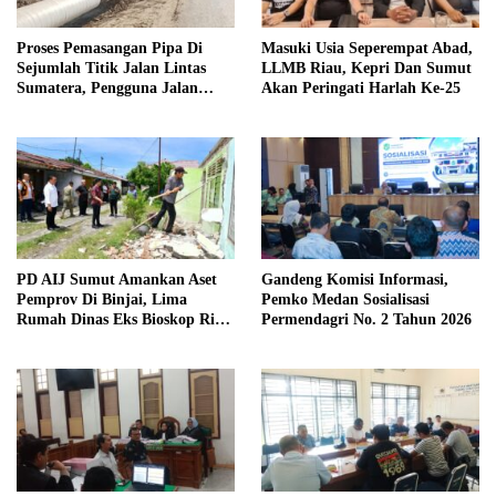
Proses Pemasangan Pipa Di
Masuki Usia Seperempat Abad,
Sejumlah Titik Jalan Lintas
LLMB Riau, Kepri Dan Sumut
Sumatera, Pengguna Jalan
Akan Peringati Harlah Ke-25
diimbau Untuk meningkatkan
Kewaspadaan
PD AIJ Sumut Amankan Aset
Gandeng Komisi Informasi,
Pemprov Di Binjai, Lima
Pemko Medan Sosialisasi
Rumah Dinas Eks Bioskop Ria
Permendagri No. 2 Tahun 2026
Dibongkar