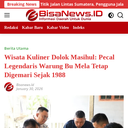
Skip
Sejumlah Titik Jalan Lintas Sumatera, Pengguna Jalan diimbau
Breaking News
to
content
Redaksi
Kabar Baru
Kabar Video
Indeks
Berita Utama
Wisata Kuliner Dolok Masihul: Pecal
Legendaris Warung Bu Mela Tetap
Digemari Sejak 1988
Bisanews.id
January 30, 2026