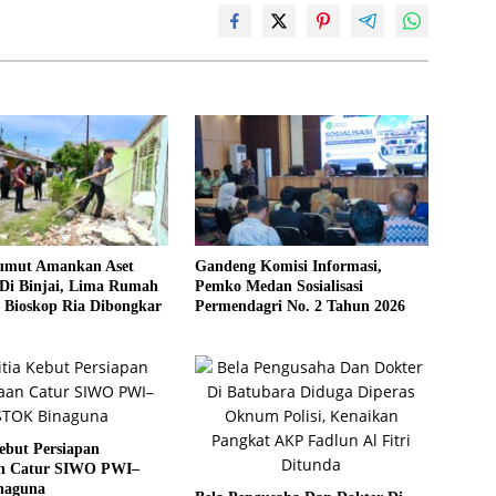
umut Amankan Aset
Gandeng Komisi Informasi,
Di Binjai, Lima Rumah
Pemko Medan Sosialisasi
 Bioskop Ria Dibongkar
Permendagri No. 2 Tahun 2026
ebut Persiapan
n Catur SIWO PWI–
naguna