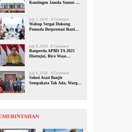
Kontingen Jamda Sumut XI,
Tekankan Nilai SAKTI dan
Karakter Pramuka
July 7, 2026
0 Comment
Wabup Sergai Dukung
Pemuda Berprestasi Ikuti
Program Kepemimpinan
Internasional
July 9, 2026
0 Comment
Ranperda APBD TA 2025
Disetujui, Rico Waas
Apresiasi Sinergitas Antara
Legislatif dan Eksekutif
July 9, 2026
0 Comment
Solusi Atasi Banjir
Sempakata Tak Ada, Warga
Korban Temui Wong Chun
Sen
EMERINTAHAN