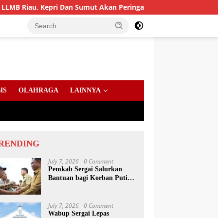
epri Dan Sumut Akan Peringati Harlah Ke-25
PD AIJ Sum
IS
OLAHRAGA
LAINNYA
RENDING
July 7, 2026
0 Comment
Pemkab Sergai Salurkan
Bantuan bagi Korban Puting
Beliung di Sei Bamban
July 7, 2026
0 Comment
Wabup Sergai Lepas