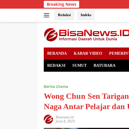
Skip
Breaking News
to
content
Redaksi
Indeks
BERANDA
KABAR VIDEO
PEMERIN
REDAKSI
SUMUT
BATUBARA
Berita Utama
Wong Chun Sen Tarigan
Naga Antar Pelajar da
Bisanews.id
June 8, 2025