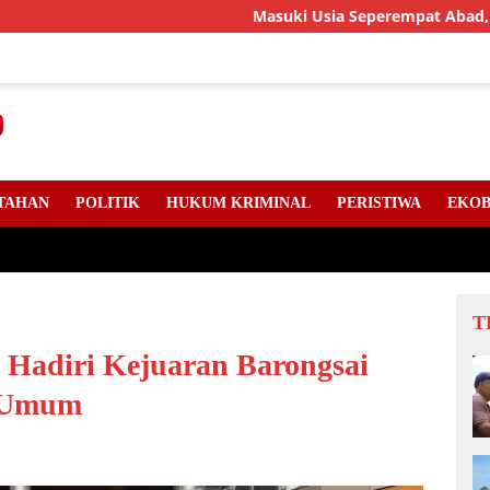
Masuki Usia Seperempat Abad, LLMB Riau, K
TAHAN
POLITIK
HUKUM KRIMINAL
PERISTIWA
EKOB
T
 Hadiri Kejuaran Barongsai
n Umum