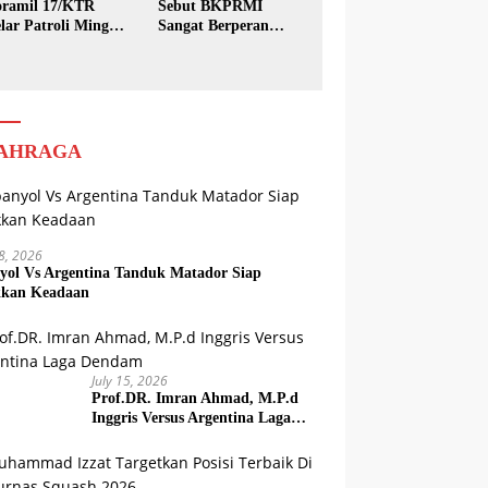
ramil 17/KTR
Sebut BKPRMI
lar Patroli Minggu
Sangat Berperan
sih
dalam Pembinaan
Generasi Muda
AHRAGA
18, 2026
yol Vs Argentina Tanduk Matador Siap
kkan Keadaan
July 15, 2026
Prof.DR. Imran Ahmad, M.P.d
Inggris Versus Argentina Laga
Dendam