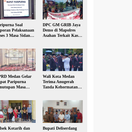
ripurna Soal
DPC GM GRIB Jaya
poran Pelaksanaan
Demo di Mapolres
ses 3 Masa Sidang
Asahan Terkait Kasus
hun Anggaran 2025
Pencabulan Anak
RD Medan Gelar
Wali Kota Medan
pat Paripurna
Terima Anugerah
nutupan Masa
Tanda Kehormatan
dang Kesatu Tahun
Satyalancana Karya
24
Bhakti Praja Nugraha
lsek Kotarih dan
Bupati Deliserdang