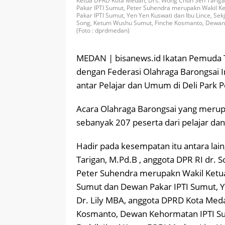
Ketua DPRD Kota Medan, Drs. Wong Chun Sen Tarigan
Pakar IPTI Sumut, Peter Suhendra merupakn Wakil 
Pakar IPTI Sumut, Yen Yen Kuswati dan Ibu Lince, Se
Song, Ketum Wushu Sumut, Finche Kosmanto, Dewan 
(Foto : dprdmedan)
MEDAN | bisanews.id Ikatan Pemuda 
dengan Federasi Olahraga Barongsai 
antar Pelajar dan Umum di Deli Park
Acara Olahraga Barongsai yang merupak
sebanyak 207 peserta dari pelajar d
Hadir pada kesempatan itu antara la
Tarigan, M.Pd.B , anggota DPR RI dr. 
Peter Suhendra merupakn Wakil Ketu
Sumut dan Dewan Pakar IPTI Sumut, Ye
Dr. Lily MBA, anggota DPRD Kota Med
Kosmanto, Dewan Kehormatan IPTI Sum