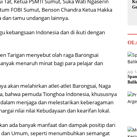
ui Tat, Ketua PSMTI Sumut, Suka Wati Ngaserin
Ko
Ge
etum FOBI Sumut, Benson Chandra Ketua Hakka
Ka
ia dan tamu undangan lainnya.
u kebangsaan Indonesia dan di ikuti dengan
OL
en Tarigan menyebut olah raga Barongsai
anyak menaruh minat bagi para pelajar dan
July 
Span
Bali
ya akan melahirkan atlet-atlet Barongsai, Naga
ata, bahwa pemuda Tionghoa Indonesia, khususnya
si dalam menjaga dan melestarikan keberagaman
rgai nilai nilai Kebudayaan dan kearifan lokal.
kan ada banyak manfaat dan dampak positip dari
jar dan Umum, seperti menumbuhkan semangat