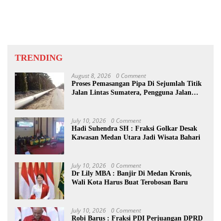
Beberkan Pengawasan Proyek
TRENDING
August 8, 2026
0 Comment
Proses Pemasangan Pipa Di Sejumlah Titik
Jalan Lintas Sumatera, Pengguna Jalan
diimbau Untuk meningkatkan
Kewaspadaan
July 10, 2026
0 Comment
Hadi Suhendra SH : Fraksi Golkar Desak
Kawasan Medan Utara Jadi Wisata Bahari
July 10, 2026
0 Comment
Dr Lily MBA : Banjir Di Medan Kronis,
Wali Kota Harus Buat Terobosan Baru
July 10, 2026
0 Comment
Robi Barus : Fraksi PDI Perjuangan DPRD