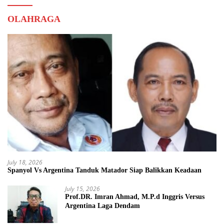
OLAHRAGA
July 18, 2026
Spanyol Vs Argentina Tanduk Matador Siap Balikkan Keadaan
July 15, 2026
Prof.DR. Imran Ahmad, M.P.d Inggris Versus
Argentina Laga Dendam