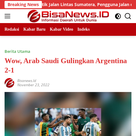
Skip
jumlah Titik Jalan Lintas Sumatera, Pengguna Jalan diimbau U
Breaking News
to
content
Redaksi
Kabar Baru
Kabar Video
Indeks
Berita Utama
Wow, Arab Saudi Gulingkan Argentina
2-1
Bisanews.id
November 23, 2022