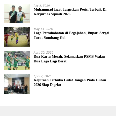
July 3, 2026
Muhammad Izzat Targetkan Posisi Terbaik Di
Kerjurnas Squash 2026
May 13, 2026
Laga Persahabatan di Pegajahan, Bupati Sergai
Turut Sumbang Gol
April 20, 2026
Dua Kartu Merah, Selamatkan PSMS Walau
Dua Laga Lagi Berat
April 7, 2026
Kejuraan Terbuka Gulat Tangan Piala Gubsu
2026 Siap Digelar