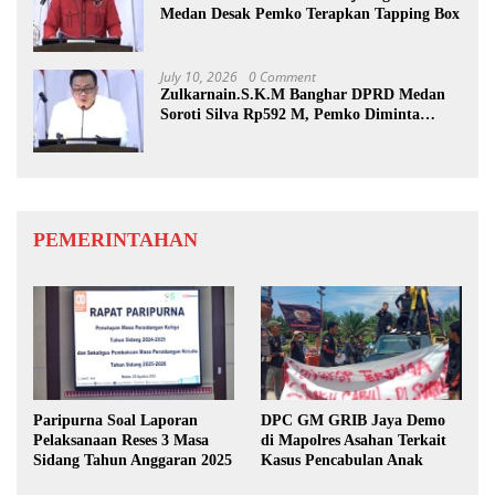
Medan Desak Pemko Terapkan Tapping Box
July 10, 2026
0 Comment
Zulkarnain.S.K.M Banghar DPRD Medan
Soroti Silva Rp592 M, Pemko Diminta
Benahi Rencana PAD
PEMERINTAHAN
Paripurna Soal Laporan
DPC GM GRIB Jaya Demo
Pelaksanaan Reses 3 Masa
di Mapolres Asahan Terkait
Sidang Tahun Anggaran 2025
Kasus Pencabulan Anak