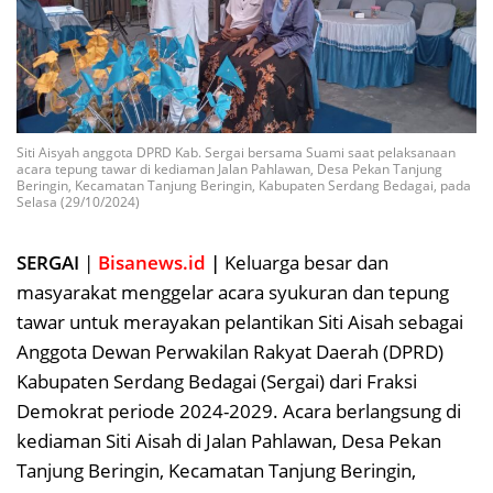
Siti Aisyah anggota DPRD Kab. Sergai bersama Suami saat pelaksanaan
acara tepung tawar di kediaman Jalan Pahlawan, Desa Pekan Tanjung
Beringin, Kecamatan Tanjung Beringin, Kabupaten Serdang Bedagai, pada
Selasa (29/10/2024)
SERGAI
|
Bisanews.id
|
Keluarga besar dan
masyarakat menggelar acara syukuran dan tepung
tawar untuk merayakan pelantikan Siti Aisah sebagai
Anggota Dewan Perwakilan Rakyat Daerah (DPRD)
Kabupaten Serdang Bedagai (Sergai) dari Fraksi
Demokrat periode 2024-2029. Acara berlangsung di
kediaman Siti Aisah di Jalan Pahlawan, Desa Pekan
Tanjung Beringin, Kecamatan Tanjung Beringin,