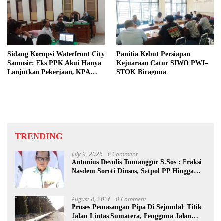
Sidang Korupsi Waterfront City
Panitia Kebut Persiapan
Samosir: Eks PPK Akui Hanya
Kejuaraan Catur SIWO PWI–
Lanjutkan Pekerjaan, KPA
STOK Binaguna
Beberkan Pengawasan Proyek
TRENDING
July 9, 2026
0 Comment
Antonius Devolis Tumanggor S.Sos : Fraksi
Nasdem Soroti Dinsos, Satpol PP Hingga
Kepling
August 8, 2026
0 Comment
Proses Pemasangan Pipa Di Sejumlah Titik
Jalan Lintas Sumatera, Pengguna Jalan