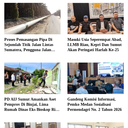
Proses Pemasangan Pipa Di
Masuki Usia Seperempat Abad,
Sejumlah Titik Jalan Lintas
LLMB Riau, Kepri Dan Sumut
Sumatera, Pengguna Jalan
Akan Peringati Harlah Ke-25
diimbau Untuk meningkatkan
Kewaspadaan
PD AIJ Sumut Amankan Aset
Gandeng Komisi Informasi,
Pemprov Di Binjai, Lima
Pemko Medan Sosialisasi
Rumah Dinas Eks Bioskop Ria
Permendagri No. 2 Tahun 2026
Dibongkar