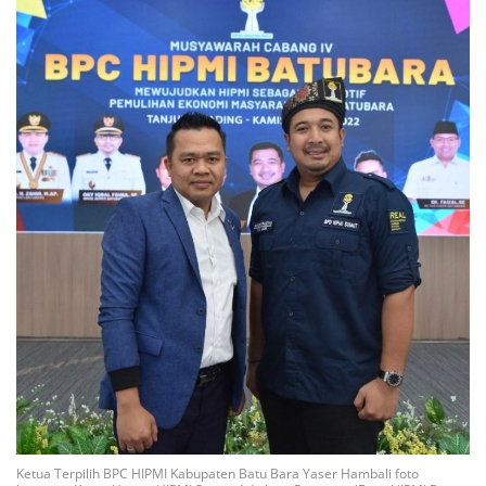
Ketua Terpilih BPC HIPMI Kabupaten Batu Bara Yaser Hambali foto