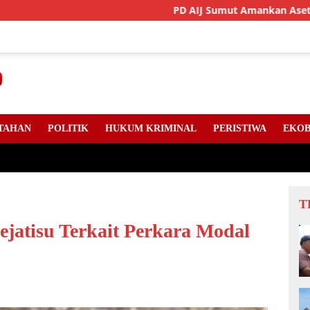
PD AIJ Sumut Amankan Aset Pemprov Di Binj
TAHAN
POLITIK
HUKUM KRIMINAL
PERISTIWA
EKOB
T
ejatisu Terkait Perkara Modal