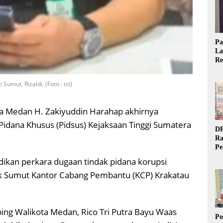
Pa
La
Re
Ta
mut, Rizaldi. (Foto : ist)
ta Medan H. Zakiyuddin Harahap akhirnya
idana Khusus (Pidsus) Kejaksaan Tinggi Sumatera
DP
Ra
Pe
Si
idikan perkara dugaan tindak pidana korupsi
20
k Sumut Kantor Cabang Pembantu (KCP) Krakatau
g Walikota Medan, Rico Tri Putra Bayu Waas
Po