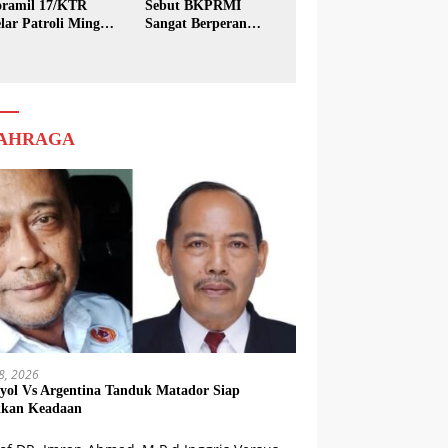
ramil 17/KTR
Sebut BKPRMI
lar Patroli Minggu
Sangat Berperan
sih
dalam Pembinaan
Generasi Muda
AHRAGA
18, 2026
yol Vs Argentina Tanduk Matador Siap
kkan Keadaan