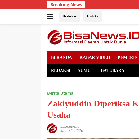
Skip
Breaking News
to
content
Redaksi
Indeks
BERANDA
KABAR VIDEO
PEMERIN
REDAKSI
SUMUT
BATUBARA
Berita Utama
Zakiyuddin Diperiksa K
Usaha
Bisanews.id
June 26, 2026