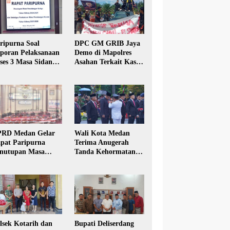
ripurna Soal
DPC GM GRIB Jaya
poran Pelaksanaan
Demo di Mapolres
ses 3 Masa Sidang
Asahan Terkait Kasus
hun Anggaran 2025
Pencabulan Anak
RD Medan Gelar
Wali Kota Medan
pat Paripurna
Terima Anugerah
nutupan Masa
Tanda Kehormatan
dang Kesatu Tahun
Satyalancana Karya
24
Bhakti Praja Nugraha
lsek Kotarih dan
Bupati Deliserdang