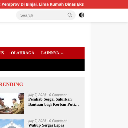
ai, Lima Rumah Dinas Eks Bioskop Ria Dibongkar
Gande
IS
OLAHRAGA
LAINNYA
RENDING
July 7, 2026
0 Comment
Pemkab Sergai Salurkan
Bantuan bagi Korban Puting
Beliung di Sei Bamban
July 7, 2026
0 Comment
Wabup Sergai Lepas