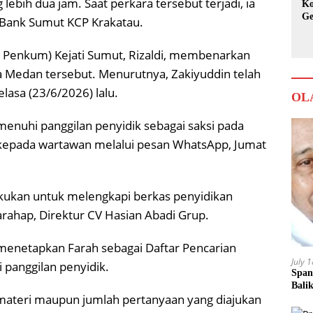
ebih dua jam. Saat perkara tersebut terjadi, ia
Ko
Ge
 Bank Sumut KCP Krakatau.
Ka
 Penkum) Kejati Sumut, Rizaldi, membenarkan
a Medan tersebut. Menurutnya, Zakiyuddin telah
lasa (23/6/2026) lalu.
OL
enuhi panggilan penyidik sebagai saksi pada
ldi kepada wartawan melalui pesan WhatsApp, Jumat
akukan untuk melengkapi berkas penyidikan
rahap, Direktur CV Hasian Abadi Grup.
h menetapkan Farah sebagai Daftar Pencarian
July 
panggilan penyidik.
Span
Bali
i materi maupun jumlah pertanyaan yang diajukan