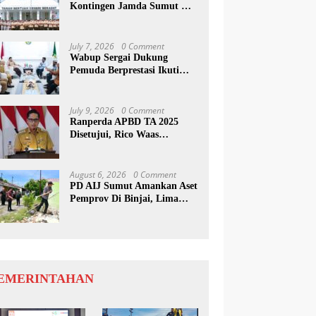
Kontingen Jamda Sumut XI,
Tekankan Nilai SAKTI dan
Karakter Pramuka
July 7, 2026
0 Comment
Wabup Sergai Dukung
Pemuda Berprestasi Ikuti
Program Kepemimpinan
Internasional
July 9, 2026
0 Comment
Ranperda APBD TA 2025
Disetujui, Rico Waas
Apresiasi Sinergitas Antara
Legislatif dan Eksekutif
August 6, 2026
0 Comment
PD AIJ Sumut Amankan Aset
Pemprov Di Binjai, Lima
Rumah Dinas Eks Bioskop
Ria Dibongkar
EMERINTAHAN