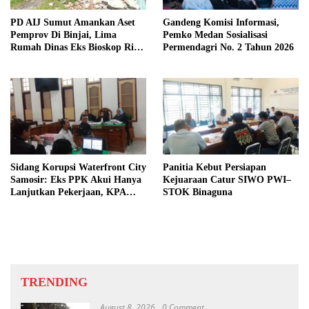
PD AIJ Sumut Amankan Aset
Gandeng Komisi Informasi,
Pemprov Di Binjai, Lima
Pemko Medan Sosialisasi
Rumah Dinas Eks Bioskop Ria
Permendagri No. 2 Tahun 2026
Dibongkar
Sidang Korupsi Waterfront City
Panitia Kebut Persiapan
Samosir: Eks PPK Akui Hanya
Kejuaraan Catur SIWO PWI–
Lanjutkan Pekerjaan, KPA
STOK Binaguna
Beberkan Pengawasan Proyek
TRENDING
August 8, 2026
0 Comment