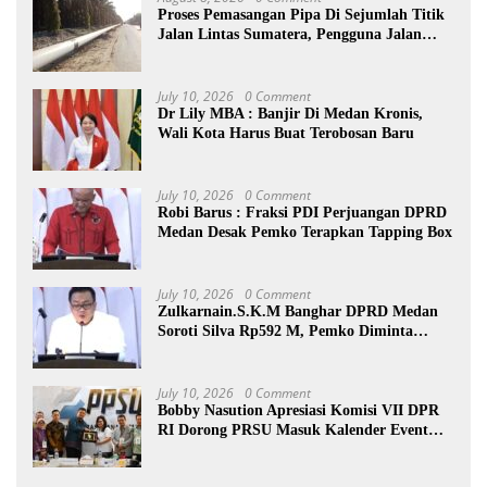
Proses Pemasangan Pipa Di Sejumlah Titik
Jalan Lintas Sumatera, Pengguna Jalan
diimbau Untuk meningkatkan
Kewaspadaan
July 10, 2026
0 Comment
Dr Lily MBA : Banjir Di Medan Kronis,
Wali Kota Harus Buat Terobosan Baru
July 10, 2026
0 Comment
Robi Barus : Fraksi PDI Perjuangan DPRD
Medan Desak Pemko Terapkan Tapping Box
July 10, 2026
0 Comment
Zulkarnain.S.K.M Banghar DPRD Medan
Soroti Silva Rp592 M, Pemko Diminta
Benahi Rencana PAD
July 10, 2026
0 Comment
Bobby Nasution Apresiasi Komisi VII DPR
RI Dorong PRSU Masuk Kalender Event
Nasional