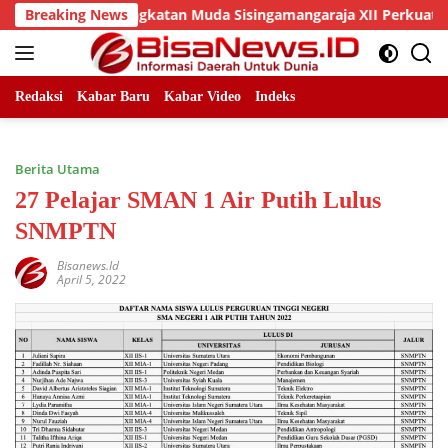
Skip
an DPC Angkatan Muda Sisingamangaraja XII Perkuat Sinergitas
Breaking News
to
content
Redaksi
Kabar Baru
Kabar Video
Indeks
Berita Utama
27 Pelajar SMAN 1 Air Putih Lulus
SNMPTN
Bisanews.id
April 5, 2022