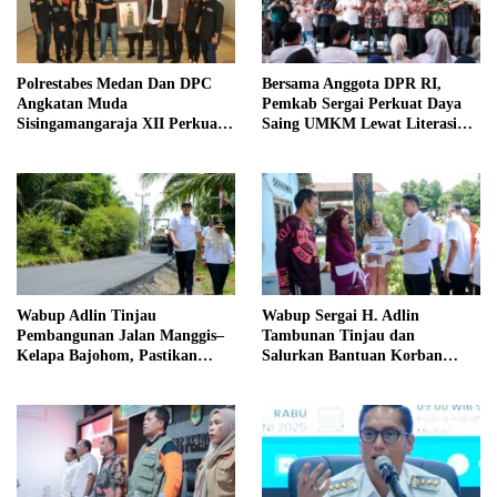
Polrestabes Medan Dan DPC
Bersama Anggota DPR RI,
Angkatan Muda
Pemkab Sergai Perkuat Daya
Sisingamangaraja XII Perkuat
Saing UMKM Lewat Literasi
Sinergitas Jaga Kamtibmas
Sadar Halal
Wabup Adlin Tinjau
Wabup Sergai H. Adlin
Pembangunan Jalan Manggis–
Tambunan Tinjau dan
Kelapa Bajohom, Pastikan
Salurkan Bantuan Korban
Kualitas Sesuai Harapan
Puting Beliung di Desa Blok 10