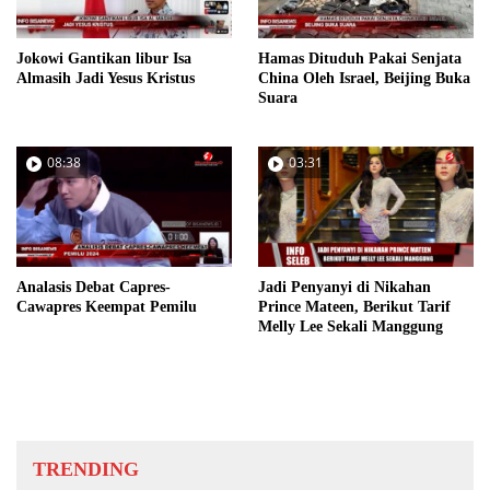
Jokowi Gantikan libur Isa
Hamas Dituduh Pakai Senjata
Almasih Jadi Yesus Kristus
China Oleh Israel, Beijing Buka
Suara
08:38
03:31
Analasis Debat Capres-
Jadi Penyanyi di Nikahan
Cawapres Keempat Pemilu
Prince Mateen, Berikut Tarif
Melly Lee Sekali Manggung
TRENDING