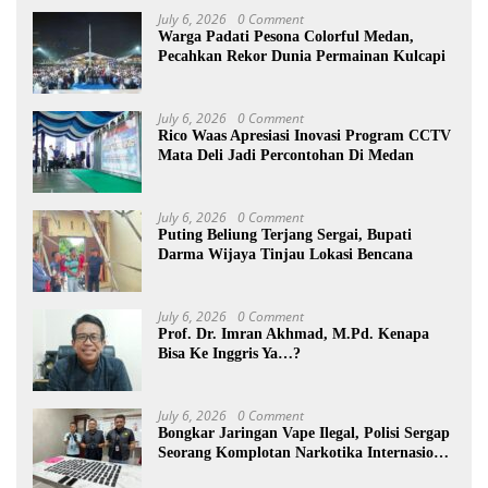
July 6, 2026
0 Comment
Warga Padati Pesona Colorful Medan,
Pecahkan Rekor Dunia Permainan Kulcapi
July 6, 2026
0 Comment
Rico Waas Apresiasi Inovasi Program CCTV
Mata Deli Jadi Percontohan Di Medan
July 6, 2026
0 Comment
Puting Beliung Terjang Sergai, Bupati
Darma Wijaya Tinjau Lokasi Bencana
July 6, 2026
0 Comment
Prof. Dr. Imran Akhmad, M.Pd. Kenapa
Bisa Ke Inggris Ya…?
July 6, 2026
0 Comment
Bongkar Jaringan Vape Ilegal, Polisi Sergap
Seorang Komplotan Narkotika Internasional
Si Medan