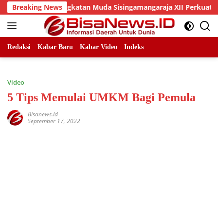
Skip
 Dan DPC Angkatan Muda Sisingamangaraja XII Perkuat Sinergit
Breaking News
to
content
Redaksi
Kabar Baru
Kabar Video
Indeks
Video
5 Tips Memulai UMKM Bagi Pemula
Bisanews.id
September 17, 2022