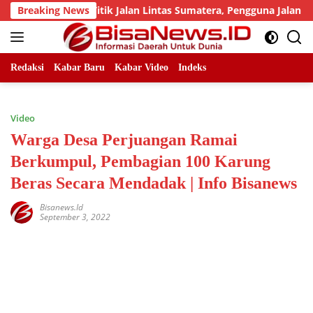
Skip
 Sejumlah Titik Jalan Lintas Sumatera, Pengguna Jalan diimba
Breaking News
to
content
Redaksi
Kabar Baru
Kabar Video
Indeks
Video
Warga Desa Perjuangan Ramai
Berkumpul, Pembagian 100 Karung
Beras Secara Mendadak | Info Bisanews
Bisanews.id
September 3, 2022