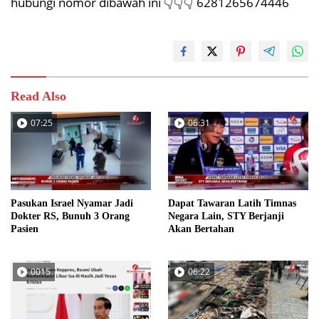
hubungi nomor dibawah ini 👇👇👇 6281265674446
Read Also
07:25
06:31
Pasukan Israel Nyamar Jadi
Dapat Tawaran Latih Timnas
Dokter RS, Bunuh 3 Orang
Negara Lain, STY Berjanji
Pasien
Akan Bertahan
0015
06:22