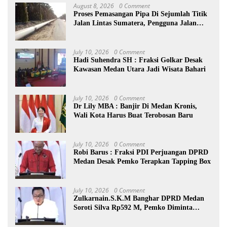
August 8, 2026
0 Comment
Proses Pemasangan Pipa Di Sejumlah Titik
Jalan Lintas Sumatera, Pengguna Jalan
diimbau Untuk meningkatkan
Kewaspadaan
July 10, 2026
0 Comment
Hadi Suhendra SH : Fraksi Golkar Desak
Kawasan Medan Utara Jadi Wisata Bahari
July 10, 2026
0 Comment
Dr Lily MBA : Banjir Di Medan Kronis,
Wali Kota Harus Buat Terobosan Baru
July 10, 2026
0 Comment
Robi Barus : Fraksi PDI Perjuangan DPRD
Medan Desak Pemko Terapkan Tapping Box
July 10, 2026
0 Comment
Zulkarnain.S.K.M Banghar DPRD Medan
Soroti Silva Rp592 M, Pemko Diminta
Benahi Rencana PAD