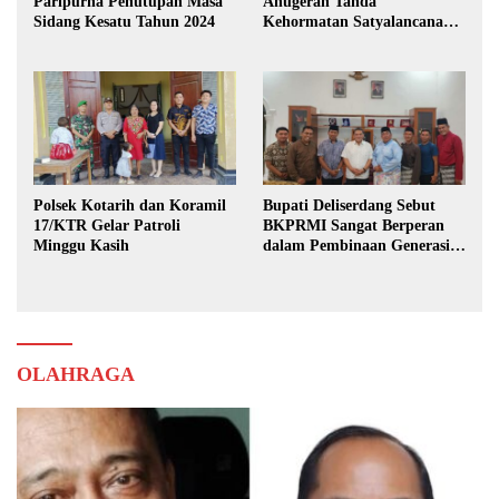
Paripurna Penutupan Masa
Anugerah Tanda
Sidang Kesatu Tahun 2024
Kehormatan Satyalancana
Karya Bhakti Praja Nugraha
Polsek Kotarih dan Koramil
Bupati Deliserdang Sebut
17/KTR Gelar Patroli
BKPRMI Sangat Berperan
Minggu Kasih
dalam Pembinaan Generasi
Muda
OLAHRAGA