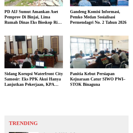
PD AIJ Sumut Amankan Aset
Gandeng Komisi Informasi,
Pemprov Di Binjai, Lima
Pemko Medan Sosialisasi
Rumah Dinas Eks Bioskop Ria
Permendagri No. 2 Tahun 2026
Dibongkar
Sidang Korupsi Waterfront City
Panitia Kebut Persiapan
Samosir: Eks PPK Akui Hanya
Kejuaraan Catur SIWO PWI–
Lanjutkan Pekerjaan, KPA
STOK Binaguna
Beberkan Pengawasan Proyek
TRENDING