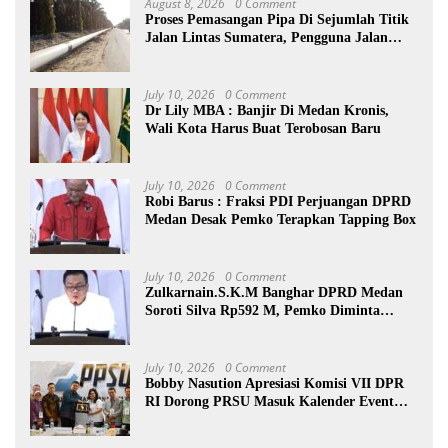
August 8, 2026
0 Comment
Proses Pemasangan Pipa Di Sejumlah Titik
Jalan Lintas Sumatera, Pengguna Jalan
diimbau Untuk meningkatkan
Kewaspadaan
July 10, 2026
0 Comment
Dr Lily MBA : Banjir Di Medan Kronis,
Wali Kota Harus Buat Terobosan Baru
July 10, 2026
0 Comment
Robi Barus : Fraksi PDI Perjuangan DPRD
Medan Desak Pemko Terapkan Tapping Box
July 10, 2026
0 Comment
Zulkarnain.S.K.M Banghar DPRD Medan
Soroti Silva Rp592 M, Pemko Diminta
Benahi Rencana PAD
July 10, 2026
0 Comment
Bobby Nasution Apresiasi Komisi VII DPR
RI Dorong PRSU Masuk Kalender Event
Nasional