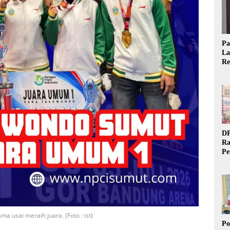
Pa
La
Re
Ta
DP
Ra
Pe
Si
20
a usai meraih juara. (Foto : ist)
Po