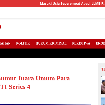
Masuki Usia Seperempat Abad, LLMB Riau, Kepri Dan Sum
TAHAN
POLITIK
HUKUM KRIMINAL
PERISTIWA
EKOB
T
 Sumut Juara Umum Para
TI Series 4