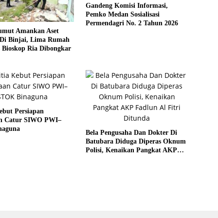
Gandeng Komisi Informasi,
Pemko Medan Sosialisasi
Permendagri No. 2 Tahun 2026
umut Amankan Aset
Di Binjai, Lima Rumah
 Bioskop Ria Dibongkar
ebut Persiapan
n Catur SIWO PWI–
naguna
Bela Pengusaha Dan Dokter Di
Batubara Diduga Diperas Oknum
Polisi, Kenaikan Pangkat AKP
Fadlun Al Fitri Ditunda