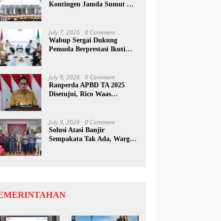
Kontingen Jamda Sumut XI,
Tekankan Nilai SAKTI dan
Karakter Pramuka
July 7, 2026
0 Comment
Wabup Sergai Dukung
Pemuda Berprestasi Ikuti
Program Kepemimpinan
Internasional
July 9, 2026
0 Comment
Ranperda APBD TA 2025
Disetujui, Rico Waas
Apresiasi Sinergitas Antara
Legislatif dan Eksekutif
July 9, 2026
0 Comment
Solusi Atasi Banjir
Sempakata Tak Ada, Warga
Korban Temui Wong Chun
Sen
EMERINTAHAN