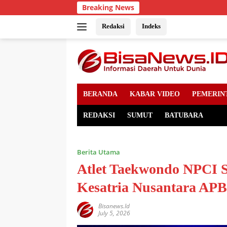
Skip
Breaking News
to
content
Redaksi
Indeks
BERANDA
KABAR VIDEO
PEMERIN
REDAKSI
SUMUT
BATUBARA
Berita Utama
Atlet Taekwondo NPCI
Kesatria Nusantara APB
Bisanews.id
July 5, 2026