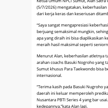
Ketua Umum NPCI Sumut, Alan Satra Gi
(5/7/2026) mengatakan, keberhasilan 
dari kerja keras dan keseriusan dita
“Saya sangat mengapresiasi keberhas
berjuang semaksimal mungkin, sehin
apa yang diraih ini bisa diaplikasikan 
meraih hasil maksimal seperti seniorny
Menurut Alan, keberhasilan atletnya ta
arahan coachs Basuki Nogroho yang tak
Sumut khusus Para Taekwondo bisa berk
internasional.
“Terima kasih pada Basuki Nugroho y
daerah ini keluar memperoleh predika
Nusantara PBTI Series 4 yang bar usai.
kedepannya,”kata Alan lagi.