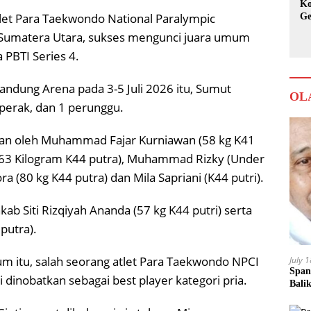
Ko
tlet Para Taekwondo National Paralympic
Ge
Ka
 Sumatera Utara, sukses mengunci juara umum
 PBTI Series 4.
ndung Arena pada 3-5 Juli 2026 itu, Sumut
OL
perak, dan 1 perunggu.
an oleh Muhammad Fajar Kurniawan (58 kg K41
r 63 Kilogram K44 putra), Muhammad Rizky (Under
 (80 kg K44 putra) dan Mila Sapriani (K44 putri).
b Siti Rizqiyah Ananda (57 kg K44 putri) serta
putra).
um itu, salah seorang atlet Para Taekwondo NPCI
July 
Span
inobatkan sebagai best player kategori pria.
Bali