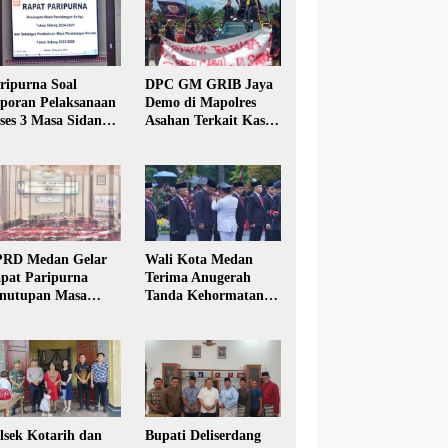
ripurna Soal
DPC GM GRIB Jaya
poran Pelaksanaan
Demo di Mapolres
ses 3 Masa Sidang
Asahan Terkait Kasus
hun Anggaran 2025
Pencabulan Anak
RD Medan Gelar
Wali Kota Medan
pat Paripurna
Terima Anugerah
nutupan Masa
Tanda Kehormatan
dang Kesatu Tahun
Satyalancana Karya
24
Bhakti Praja Nugraha
lsek Kotarih dan
Bupati Deliserdang