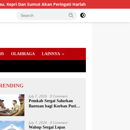
ut Akan Peringati Harlah Ke-25
PD AIJ Sumut Amankan A
IS
OLAHRAGA
LAINNYA
RENDING
July 7, 2026
0 Comment
Pemkab Sergai Salurkan
Bantuan bagi Korban Puting
Beliung di Sei Bamban
July 7, 2026
0 Comment
Wabup Sergai Lepas