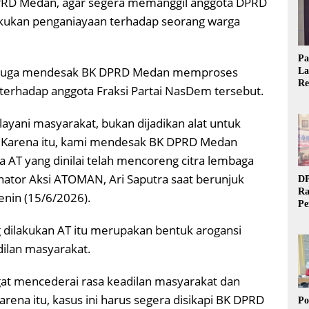
RD Medan, agar segera memanggil anggota DPRD
akukan penganiayaan terhadap seorang warga
Pa
sa juga mendesak BK DPRD Medan memproses
La
Re
terhadap anggota Fraksi Partai NasDem tersebut.
Ta
yani masyarakat, bukan dijadikan alat untuk
. Karena itu, kami mendesak BK DPRD Medan
 AT yang dinilai telah mencoreng citra lembaga
dinator Aksi ATOMAN, Ari Saputra saat berunjuk
DP
Ra
nin (15/6/2026).
Pe
Si
 dilakukan AT itu merupakan bentuk arogansi
20
ilan masyarakat.
gat mencederai rasa keadilan masyarakat dan
ena itu, kasus ini harus segera disikapi BK DPRD
Po