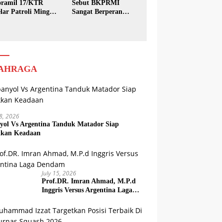
ramil 17/KTR
Sebut BKPRMI
lar Patroli Minggu
Sangat Berperan
sih
dalam Pembinaan
Generasi Muda
AHRAGA
18, 2026
yol Vs Argentina Tanduk Matador Siap
kkan Keadaan
July 15, 2026
Prof.DR. Imran Ahmad, M.P.d
Inggris Versus Argentina Laga
Dendam