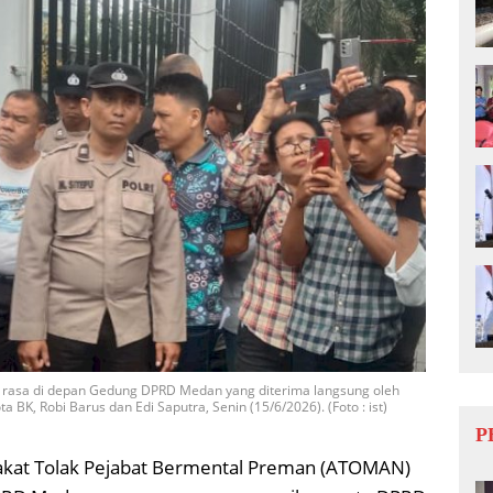
k rasa di depan Gedung DPRD Medan yang diterima langsung oleh
BK, Robi Barus dan Edi Saputra, Senin (15/6/2026). (Foto : ist)
P
rakat Tolak Pejabat Bermental Preman (ATOMAN)