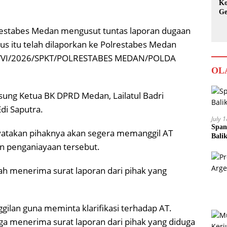
Ko
Ge
Ka
lrestabes Medan mengusut tuntas laporan dugaan
us itu telah dilaporkan ke Polrestabes Medan
4/VI/2026/SPKT/POLRESTABES MEDAN/POLDA
OL
gsung Ketua BK DPRD Medan, Lailatul Badri
di Saputra.
July 
Span
nyatakan pihaknya akan segera memanggil AT
Bali
aan penganiayaan tersebut.
h menerima surat laporan dari pihak yang
ilan guna meminta klarifikasi terhadap AT.
uga menerima surat laporan dari pihak yang diduga