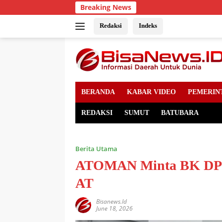
Skip
Breaking News
to
content
Redaksi
Indeks
BERANDA
KABAR VIDEO
PEMERIN
REDAKSI
SUMUT
BATUBARA
Berita Utama
ATOMAN Minta BK DPRD
AT
Bisanews.id
June 18, 2026