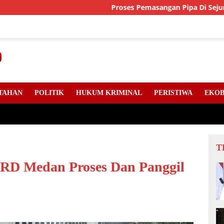
Proses Pemasangan Pipa Di Sejumlah Titik J
TAHAN
POLITIK
HUKUM KRIMINAL
PERISTIWA
EKOB
T
 Medan Proses Dan Panggil