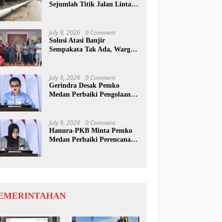
Sejumlah Titik Jalan Lintas
Sumatera, Pengguna Jalan
diimbau Untuk
meningkatkan Kewaspadaan
July 9, 2026
0 Comment
Solusi Atasi Banjir
Sempakata Tak Ada, Warga
Korban Temui Wong Chun
Sen
July 9, 2026
0 Comment
Gerindra Desak Pemko
Medan Perbaiki Pengolaan
Resapan Anggaran
July 9, 2026
0 Comment
Hanura-PKB Minta Pemko
Medan Perbaiki Perencanaan
Dan Penanganan Banjir
EMERINTAHAN