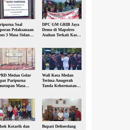
ripurna Soal
DPC GM GRIB Jaya
poran Pelaksanaan
Demo di Mapolres
ses 3 Masa Sidang
Asahan Terkait Kasus
hun Anggaran 2025
Pencabulan Anak
RD Medan Gelar
Wali Kota Medan
pat Paripurna
Terima Anugerah
nutupan Masa
Tanda Kehormatan
dang Kesatu Tahun
Satyalancana Karya
24
Bhakti Praja Nugraha
lsek Kotarih dan
Bupati Deliserdang