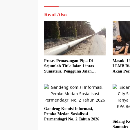
Read Also
Proses Pemasangan Pipa Di
Masuki U
Sejumlah Titik Jalan Lintas
LLMB Ria
Sumatera, Pengguna Jalan
Akan Peri
diimbau Untuk meningkatkan
Kewaspadaan
Gandeng Komisi Informasi,
Pemko Medan Sosialisasi
Permendagri No. 2 Tahun 2026
Sidang Ko
Samosir: