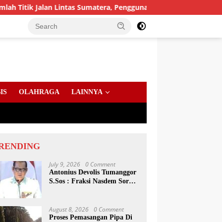
alan Lintas Sumatera, Pengguna Jalan diimbau Untuk meningkat
IS
OLAHRAGA
LAINNYA
RENDING
July 9, 2026
0 Comment
Antonius Devolis Tumanggor
S.Sos : Fraksi Nasdem Soroti
Dinsos, Satpol PP Hingga
Kepling
August 8, 2026
0 Comment
Proses Pemasangan Pipa Di