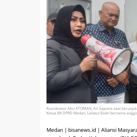
Koordinator Aksi ATOMAN, Ari Saputra saat berunju
Ketua BK DPRD Medan, Lailatul Badri bersama anggota 
Medan | bisanews.id | Aliansi Masya