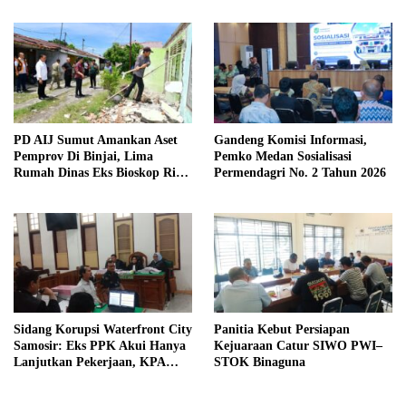
Kewaspadaan
PD AIJ Sumut Amankan Aset
Gandeng Komisi Informasi,
Pemprov Di Binjai, Lima
Pemko Medan Sosialisasi
Rumah Dinas Eks Bioskop Ria
Permendagri No. 2 Tahun 2026
Dibongkar
Sidang Korupsi Waterfront City
Panitia Kebut Persiapan
Samosir: Eks PPK Akui Hanya
Kejuaraan Catur SIWO PWI–
Lanjutkan Pekerjaan, KPA
STOK Binaguna
Beberkan Pengawasan Proyek