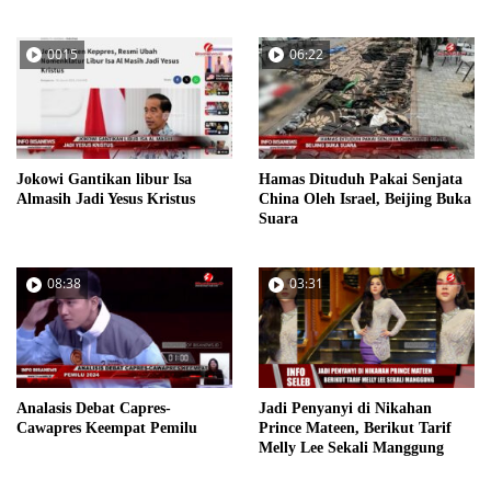
0015
06:22
Jokowi Gantikan libur Isa
Hamas Dituduh Pakai Senjata
Almasih Jadi Yesus Kristus
China Oleh Israel, Beijing Buka
Suara
08:38
03:31
Analasis Debat Capres-
Jadi Penyanyi di Nikahan
Cawapres Keempat Pemilu
Prince Mateen, Berikut Tarif
Melly Lee Sekali Manggung