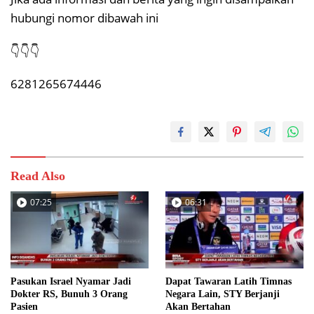
hubungi nomor dibawah ini
👇👇👇
6281265674446
Read Also
07:25
06:31
Pasukan Israel Nyamar Jadi
Dapat Tawaran Latih Timnas
Dokter RS, Bunuh 3 Orang
Negara Lain, STY Berjanji
Pasien
Akan Bertahan