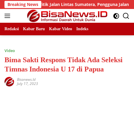
Skip
 Sejumlah Titik Jalan Lintas Sumatera, Pengguna Jalan diimba
Breaking News
to
content
Redaksi
Kabar Baru
Kabar Video
Indeks
Video
Bima Sakti Respons Tidak Ada Seleksi
Timnas Indonesia U 17 di Papua
Bisanews.id
July 17, 2023