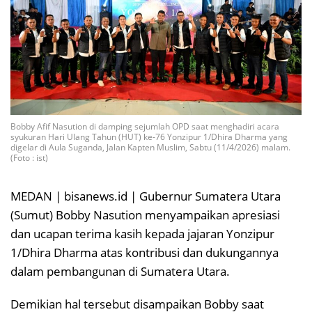
Bobby Afif Nasution di damping sejumlah OPD saat menghadiri acara
syukuran Hari Ulang Tahun (HUT) ke-76 Yonzipur 1/Dhira Dharma yang
digelar di Aula Suganda, Jalan Kapten Muslim, Sabtu (11/4/2026) malam.
(Foto : ist)
MEDAN | bisanews.id | Gubernur Sumatera Utara
(Sumut) Bobby Nasution menyampaikan apresiasi
dan ucapan terima kasih kepada jajaran Yonzipur
1/Dhira Dharma atas kontribusi dan dukungannya
dalam pembangunan di Sumatera Utara.
Demikian hal tersebut disampaikan Bobby saat