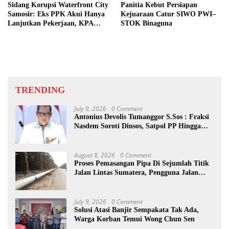
Sidang Korupsi Waterfront City
Panitia Kebut Persiapan
Samosir: Eks PPK Akui Hanya
Kejuaraan Catur SIWO PWI–
Lanjutkan Pekerjaan, KPA
STOK Binaguna
Beberkan Pengawasan Proyek
TRENDING
July 9, 2026
0 Comment
Antonius Devolis Tumanggor S.Sos : Fraksi
Nasdem Soroti Dinsos, Satpol PP Hingga
Kepling
August 8, 2026
0 Comment
Proses Pemasangan Pipa Di Sejumlah Titik
Jalan Lintas Sumatera, Pengguna Jalan
diimbau Untuk meningkatkan
Kewaspadaan
July 9, 2026
0 Comment
Solusi Atasi Banjir Sempakata Tak Ada,
Warga Korban Temui Wong Chun Sen