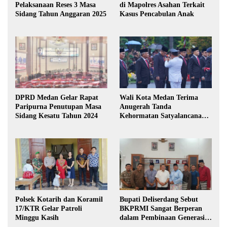
Pelaksanaan Reses 3 Masa
di Mapolres Asahan Terkait
Sidang Tahun Anggaran 2025
Kasus Pencabulan Anak
DPRD Medan Gelar Rapat
Wali Kota Medan Terima
Paripurna Penutupan Masa
Anugerah Tanda
Sidang Kesatu Tahun 2024
Kehormatan Satyalancana
Karya Bhakti Praja Nugraha
Polsek Kotarih dan Koramil
Bupati Deliserdang Sebut
17/KTR Gelar Patroli
BKPRMI Sangat Berperan
Minggu Kasih
dalam Pembinaan Generasi
Muda