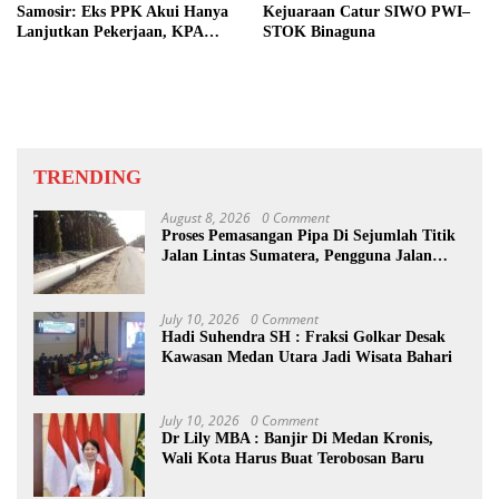
Samosir: Eks PPK Akui Hanya
Kejuaraan Catur SIWO PWI–
Lanjutkan Pekerjaan, KPA
STOK Binaguna
Beberkan Pengawasan Proyek
TRENDING
August 8, 2026
0 Comment
Proses Pemasangan Pipa Di Sejumlah Titik
Jalan Lintas Sumatera, Pengguna Jalan
diimbau Untuk meningkatkan
Kewaspadaan
July 10, 2026
0 Comment
Hadi Suhendra SH : Fraksi Golkar Desak
Kawasan Medan Utara Jadi Wisata Bahari
July 10, 2026
0 Comment
Dr Lily MBA : Banjir Di Medan Kronis,
Wali Kota Harus Buat Terobosan Baru