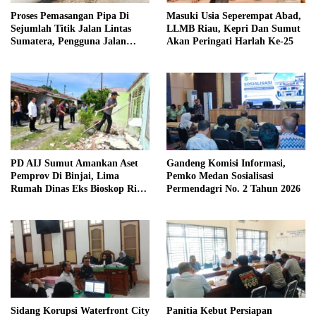
Proses Pemasangan Pipa Di
Masuki Usia Seperempat Abad,
Sejumlah Titik Jalan Lintas
LLMB Riau, Kepri Dan Sumut
Sumatera, Pengguna Jalan
Akan Peringati Harlah Ke-25
diimbau Untuk meningkatkan
Kewaspadaan
PD AIJ Sumut Amankan Aset
Gandeng Komisi Informasi,
Pemprov Di Binjai, Lima
Pemko Medan Sosialisasi
Rumah Dinas Eks Bioskop Ria
Permendagri No. 2 Tahun 2026
Dibongkar
Sidang Korupsi Waterfront City
Panitia Kebut Persiapan