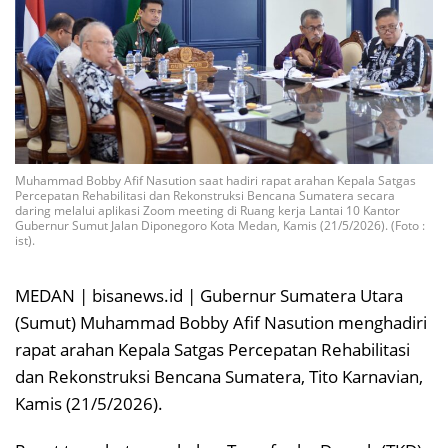
Muhammad Bobby Afif Nasution saat hadiri rapat arahan Kepala Satgas
Percepatan Rehabilitasi dan Rekonstruksi Bencana Sumatera secara
daring melalui aplikasi Zoom meeting di Ruang kerja Lantai 10 Kantor
Gubernur Sumut Jalan Diponegoro Kota Medan, Kamis (21/5/2026). (Foto :
ist).
MEDAN | bisanews.id | Gubernur Sumatera Utara
(Sumut) Muhammad Bobby Afif Nasution menghadiri
rapat arahan Kepala Satgas Percepatan Rehabilitasi
dan Rekonstruksi Bencana Sumatera, Tito Karnavian,
Kamis (21/5/2026).