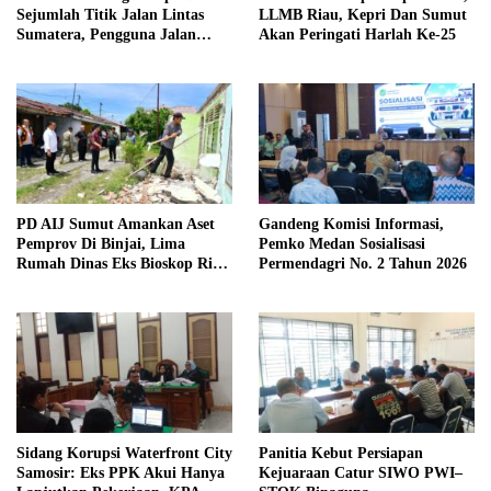
Sejumlah Titik Jalan Lintas
LLMB Riau, Kepri Dan Sumut
Sumatera, Pengguna Jalan
Akan Peringati Harlah Ke-25
diimbau Untuk meningkatkan
Kewaspadaan
PD AIJ Sumut Amankan Aset
Gandeng Komisi Informasi,
Pemprov Di Binjai, Lima
Pemko Medan Sosialisasi
Rumah Dinas Eks Bioskop Ria
Permendagri No. 2 Tahun 2026
Dibongkar
Sidang Korupsi Waterfront City
Panitia Kebut Persiapan
Samosir: Eks PPK Akui Hanya
Kejuaraan Catur SIWO PWI–