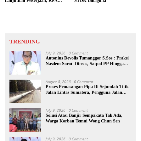
Lanjutkan Pekerjaan, KPA
STOK Binaguna
Beberkan Pengawasan Proyek
TRENDING
July 9, 2026
0 Comment
Antonius Devolis Tumanggor S.Sos : Fraksi
Nasdem Soroti Dinsos, Satpol PP Hingga
Kepling
August 8, 2026
0 Comment
Proses Pemasangan Pipa Di Sejumlah Titik
Jalan Lintas Sumatera, Pengguna Jalan
diimbau Untuk meningkatkan
Kewaspadaan
July 9, 2026
0 Comment
Solusi Atasi Banjir Sempakata Tak Ada,
Warga Korban Temui Wong Chun Sen
July 9, 2026
0 Comment