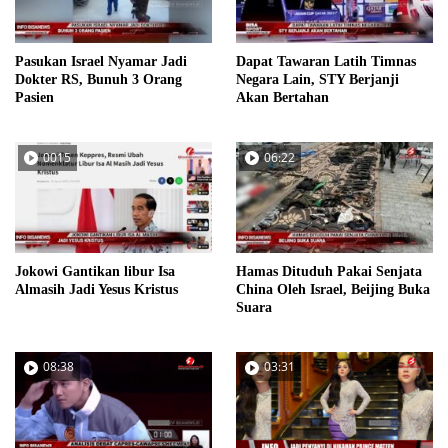
Pasukan Israel Nyamar Jadi
Dapat Tawaran Latih Timnas
Dokter RS, Bunuh 3 Orang
Negara Lain, STY Berjanji
Pasien
Akan Bertahan
0015
06:22
Jokowi Gantikan libur Isa
Hamas Dituduh Pakai Senjata
Almasih Jadi Yesus Kristus
China Oleh Israel, Beijing Buka
Suara
08:38
03:31