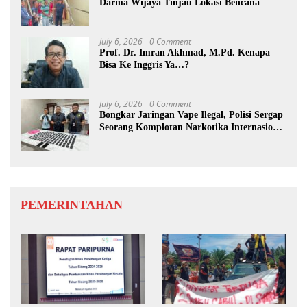
Darma Wijaya Tinjau Lokasi Bencana
July 6, 2026
0 Comment
Prof. Dr. Imran Akhmad, M.Pd. Kenapa
Bisa Ke Inggris Ya…?
July 6, 2026
0 Comment
Bongkar Jaringan Vape Ilegal, Polisi Sergap
Seorang Komplotan Narkotika Internasional
Si Medan
PEMERINTAHAN