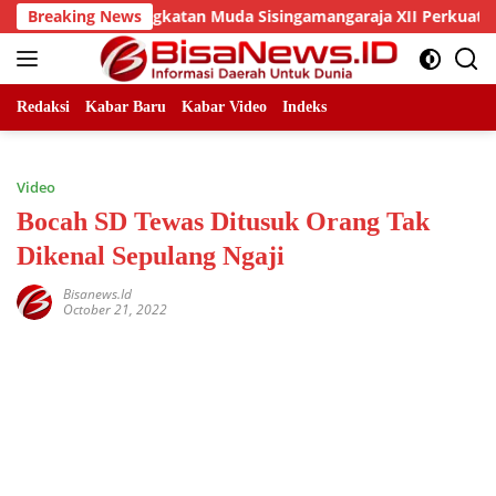
Skip
Dan DPC Angkatan Muda Sisingamangaraja XII Perkuat Sinergita
Breaking News
to
content
Redaksi
Kabar Baru
Kabar Video
Indeks
Video
Bocah SD Tewas Ditusuk Orang Tak
Dikenal Sepulang Ngaji
Bisanews.id
October 21, 2022