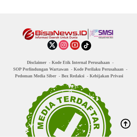
Disclaimer
Kode Etik Internal Perusahaan
SOP Perlindungan Wartawan
Kode Perilaku Perusahaan
Pedoman Media Siber
Box Redaksi
Kebijakan Privasi