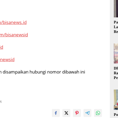
/bisanews.id
Pa
La
Re
om/bisanewsid
Ta
id
anewsid
DP
gin disampaikan hubungi nomor dibawah ini
Ra
Pe
Si
20
AN
Po