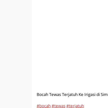
Bocah Tewas Terjatuh Ke Irigasi di Si
#bocah
#tewas
#terjatuh