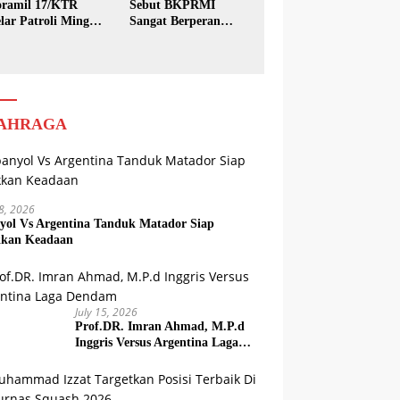
ramil 17/KTR
Sebut BKPRMI
lar Patroli Minggu
Sangat Berperan
sih
dalam Pembinaan
Generasi Muda
AHRAGA
18, 2026
yol Vs Argentina Tanduk Matador Siap
kkan Keadaan
July 15, 2026
Prof.DR. Imran Ahmad, M.P.d
Inggris Versus Argentina Laga
Dendam