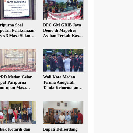
ripurna Soal
DPC GM GRIB Jaya
poran Pelaksanaan
Demo di Mapolres
ses 3 Masa Sidang
Asahan Terkait Kasus
hun Anggaran 2025
Pencabulan Anak
RD Medan Gelar
Wali Kota Medan
pat Paripurna
Terima Anugerah
nutupan Masa
Tanda Kehormatan
dang Kesatu Tahun
Satyalancana Karya
24
Bhakti Praja Nugraha
lsek Kotarih dan
Bupati Deliserdang