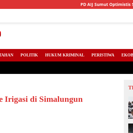
PD AIJ Sumut Optimistis Setor PA
TAHAN
POLITIK
HUKUM KRIMINAL
PERISTIWA
EKOB
T
 Irigasi di Simalungun