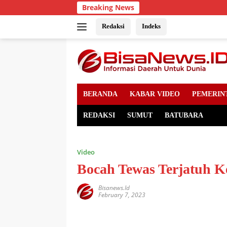
Skip
Breaking News
to
content
Redaksi
Indeks
BERANDA
KABAR VIDEO
PEMERIN
REDAKSI
SUMUT
BATUBARA
Video
Bocah Tewas Terjatuh Ke
Bisanews.id
February 7, 2023