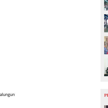
malungun
P