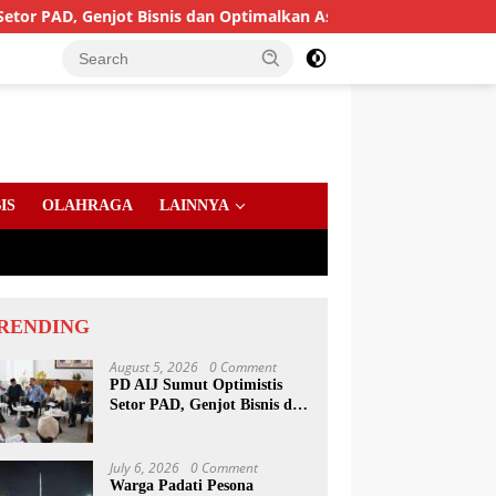
D, Genjot Bisnis dan Optimalkan Aset
Pendaftaran Turn
IS
OLAHRAGA
LAINNYA
RENDING
August 5, 2026
0 Comment
PD AIJ Sumut Optimistis
Setor PAD, Genjot Bisnis dan
Optimalkan Aset
July 6, 2026
0 Comment
Warga Padati Pesona