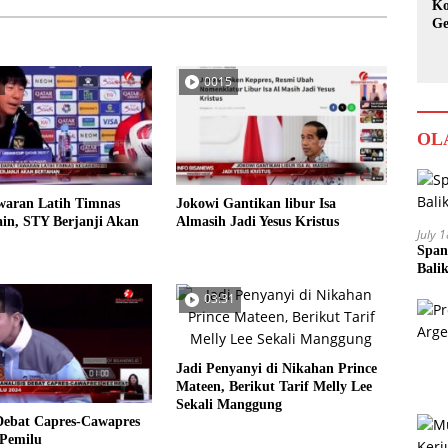
Ko
Ge
Ka
0015
OL
waran Latih Timnas
Jokowi Gantikan libur Isa
in, STY Berjanji Akan
Almasih Jadi Yesus Kristus
July 
Span
Bali
03:31
Jadi Penyanyi di Nikahan Prince
Mateen, Berikut Tarif Melly Lee
Sekali Manggung
Debat Capres-Cawapres
Pemilu