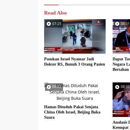
Read Also
07:25
06:31
Pasukan Israel Nyamar Jadi
Dapat Ta
Dokter RS, Bunuh 3 Orang Pasien
Negara La
Bertahan
06:22
08:38
Hamas Dituduh Pakai Senjata
China Oleh Israel, Beijing Buka
Suara
Analasis 
Keempat 