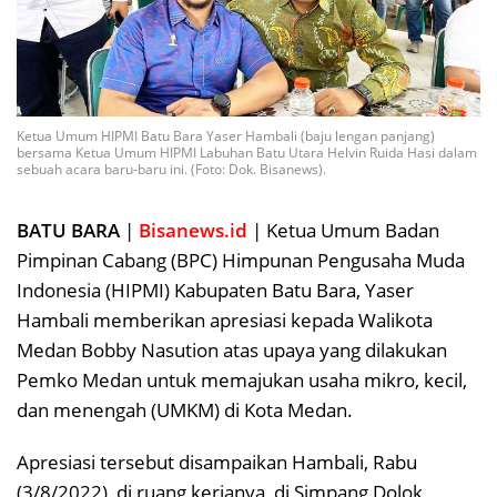
Ketua Umum HIPMI Batu Bara Yaser Hambali (baju lengan panjang)
bersama Ketua Umum HIPMI Labuhan Batu Utara Helvin Ruida Hasi dalam
sebuah acara baru-baru ini. (Foto: Dok. Bisanews).
BATU BARA
|
Bisanews.id
| Ketua Umum Badan
Pimpinan Cabang (BPC) Himpunan Pengusaha Muda
Indonesia (HIPMI) Kabupaten Batu Bara, Yaser
Hambali memberikan apresiasi kepada Walikota
Medan Bobby Nasution atas upaya yang dilakukan
Pemko Medan untuk memajukan usaha mikro, kecil,
dan menengah (UMKM) di Kota Medan.
Apresiasi tersebut disampaikan Hambali, Rabu
(3/8/2022), di ruang kerjanya, di Simpang Dolok,