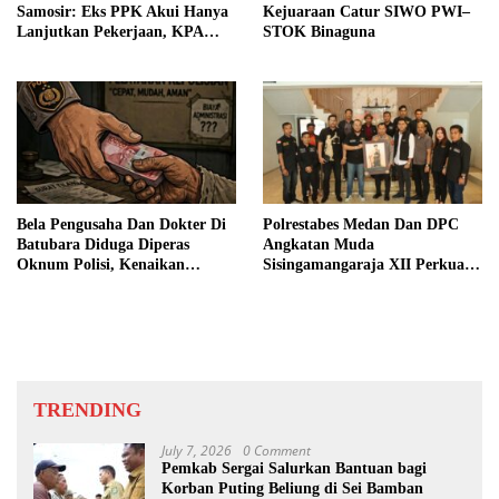
Samosir: Eks PPK Akui Hanya
Kejuaraan Catur SIWO PWI–
Lanjutkan Pekerjaan, KPA
STOK Binaguna
Beberkan Pengawasan Proyek
Bela Pengusaha Dan Dokter Di
Polrestabes Medan Dan DPC
Batubara Diduga Diperas
Angkatan Muda
Oknum Polisi, Kenaikan
Sisingamangaraja XII Perkuat
Pangkat AKP Fadlun Al Fitri
Sinergitas Jaga Kamtibmas
Ditunda
TRENDING
July 7, 2026
0 Comment
Pemkab Sergai Salurkan Bantuan bagi
Korban Puting Beliung di Sei Bamban