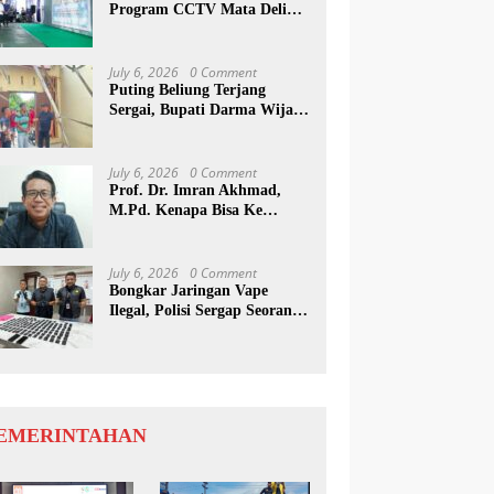
Program CCTV Mata Deli
Jadi Percontohan Di Medan
July 6, 2026
0 Comment
Puting Beliung Terjang
Sergai, Bupati Darma Wijaya
Tinjau Lokasi Bencana
July 6, 2026
0 Comment
Prof. Dr. Imran Akhmad,
M.Pd. Kenapa Bisa Ke
Inggris Ya…?
July 6, 2026
0 Comment
Bongkar Jaringan Vape
Ilegal, Polisi Sergap Seorang
Komplotan Narkotika
Internasional Si Medan
EMERINTAHAN