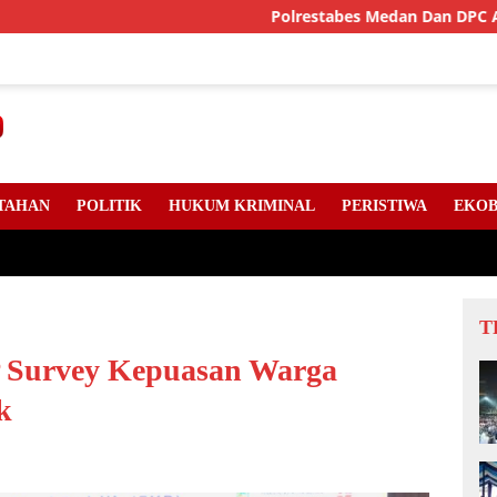
Polrestabes Medan Dan DPC Angkatan Mud
TAHAN
POLITIK
HUKUM KRIMINAL
PERISTIWA
EKOB
T
 Survey Kepuasan Warga
k