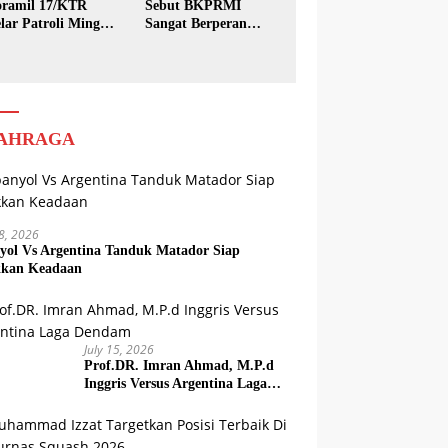
ramil 17/KTR
Sebut BKPRMI
lar Patroli Minggu
Sangat Berperan
sih
dalam Pembinaan
Generasi Muda
AHRAGA
18, 2026
yol Vs Argentina Tanduk Matador Siap
kkan Keadaan
July 15, 2026
Prof.DR. Imran Ahmad, M.P.d
Inggris Versus Argentina Laga
Dendam