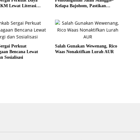
ergai Perkuat Daya
Pembangunan Jalan Manggis–
KM Lewat Literasi
Kelapa Bajohom, Pastikan
al
Kualitas Sesuai Harapan
ergai Perkuat
Salah Gunakan Wewenang, Rico
agaan Bencana Lewat
Waas Nonaktifkan Lurah AUR
n Sosialisasi