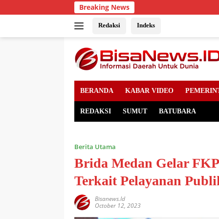
Skip
Breaking News
to
content
Redaksi
Indeks
BERANDA
KABAR VIDEO
PEMERIN
REDAKSI
SUMUT
BATUBARA
Berita Utama
Brida Medan Gelar FKP
Terkait Pelayanan Publi
Bisanews.id
October 12, 2023