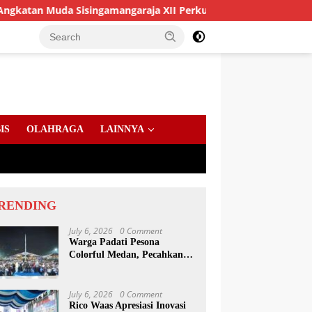
a Sisingamangaraja XII Perkuat Sinergitas Jaga Kamtibmas
IS
OLAHRAGA
LAINNYA
RENDING
July 6, 2026
0 Comment
Warga Padati Pesona
Colorful Medan, Pecahkan
Rekor Dunia Permainan
Kulcapi
July 6, 2026
0 Comment
Rico Waas Apresiasi Inovasi