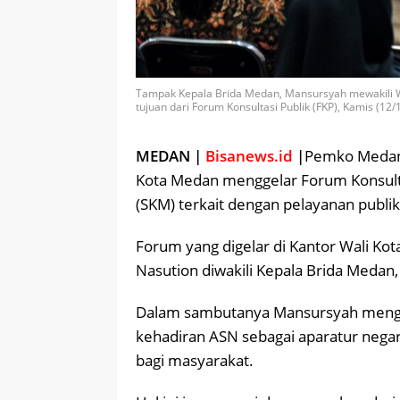
Tampak Kepala Brida Medan, Mansursyah mewakili 
tujuan dari Forum Konsultasi Publik (FKP), Kamis (12
MEDAN |
Bisanews.id
|
Pemko Medan 
Kota Medan menggelar Forum Konsulta
(SKM) terkait dengan pelayanan publi
Forum yang digelar di Kantor Wali Kot
Nasution diwakili Kepala Brida Medan
Dalam sambutanya Mansursyah mengat
kehadiran ASN sebagai aparatur nega
bagi masyarakat.