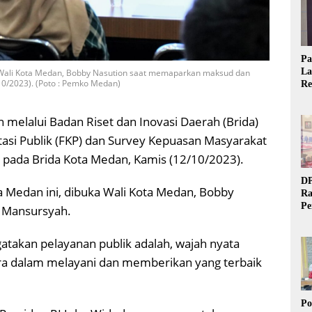
Pa
La
Wali Kota Medan, Bobby Nasution saat memaparkan maksud dan
/10/2023). (Poto : Pemko Medan)
Re
Ta
melalui Badan Riset dan Inovasi Daerah (Brida)
si Publik (FKP) dan Survey Kepuasan Masyarakat
k pada Brida Kota Medan, Kamis (12/10/2023).
DP
a Medan ini, dibuka Wali Kota Medan, Bobby
Ra
Pe
, Mansursyah.
Si
20
akan pelayanan publik adalah, wajah nyata
ra dalam melayani dan memberikan yang terbaik
Po