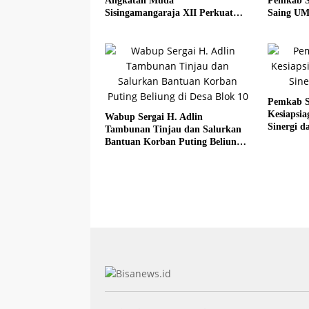
Angkatan Muda
Pemkab S
Sisingamangaraja XII Perkuat
Saing UM
Sinergitas Jaga Kamtibmas
Sadar Hal
Pemkab S
Kesiapsi
Wabup Sergai H. Adlin
Sinergi da
Tambunan Tinjau dan Salurkan
Bantuan Korban Puting Beliung
di Desa Blok 10