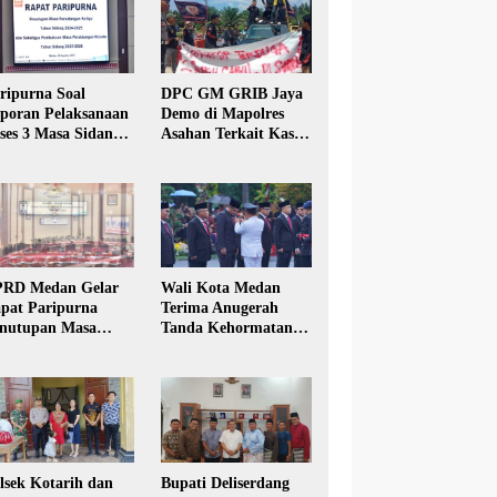
ripurna Soal
DPC GM GRIB Jaya
poran Pelaksanaan
Demo di Mapolres
ses 3 Masa Sidang
Asahan Terkait Kasus
hun Anggaran 2025
Pencabulan Anak
RD Medan Gelar
Wali Kota Medan
pat Paripurna
Terima Anugerah
nutupan Masa
Tanda Kehormatan
dang Kesatu Tahun
Satyalancana Karya
24
Bhakti Praja Nugraha
lsek Kotarih dan
Bupati Deliserdang