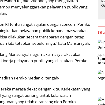
i Presiden RI Joko Widodo yang mengatakan,
Ko
Ge
 mampu menyelenggarakan pelayanan publik yang
Ka
lan.
en RI tentu sangat sejalan dengan concern Pemko
ingkatkan pelayanan publik kepada masyarakat.
OL
bisa dilakukan secara transparan dengan tetap
ah kita tetapkan sebelumnya,” kata Mansursyah.
 bilang Mansursyah lagi, maka masyarakat akan
July 
Span
g kinerja pelayanan publik yang dilakukan Pemko
Bali
hadiran Pemko Medan di tengah-
ereka merasa dekat dengan kita. Kedekatan yang
l yang sangat penting untuk kelancaran
ngunan yang telah dirancang oleh Pemko