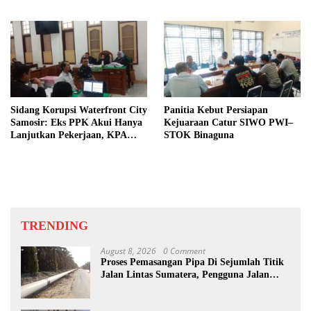
Dibongkar
Sidang Korupsi Waterfront City
Panitia Kebut Persiapan
Samosir: Eks PPK Akui Hanya
Kejuaraan Catur SIWO PWI–
Lanjutkan Pekerjaan, KPA
STOK Binaguna
Beberkan Pengawasan Proyek
TRENDING
August 8, 2026
0 Comment
Proses Pemasangan Pipa Di Sejumlah Titik
Jalan Lintas Sumatera, Pengguna Jalan
diimbau Untuk meningkatkan
Kewaspadaan