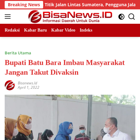
Skip
 Sejumlah Titik Jalan Lintas Sumatera, Pengguna Jalan diimba
Breaking News
to
content
Redaksi
Kabar Baru
Kabar Video
Indeks
Berita Utama
Bupati Batu Bara Imbau Masyarakat
Jangan Takut Divaksin
Bisanews.id
April 1, 2022