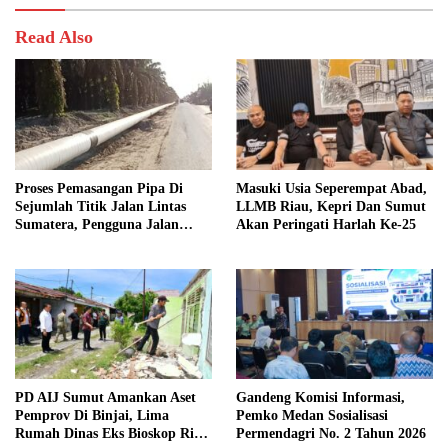
Read Also
Proses Pemasangan Pipa Di
Masuki Usia Seperempat Abad,
Sejumlah Titik Jalan Lintas
LLMB Riau, Kepri Dan Sumut
Sumatera, Pengguna Jalan
Akan Peringati Harlah Ke-25
diimbau Untuk meningkatkan
Kewaspadaan
PD AIJ Sumut Amankan Aset
Gandeng Komisi Informasi,
Pemprov Di Binjai, Lima
Pemko Medan Sosialisasi
Rumah Dinas Eks Bioskop Ria
Permendagri No. 2 Tahun 2026