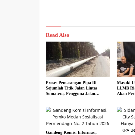
Read Also
Proses Pemasangan Pipa Di
Masuki U
Sejumlah Titik Jalan Lintas
LLMB Ria
Sumatera, Pengguna Jalan
Akan Peri
diimbau Untuk meningkatkan
Kewaspadaan
Gandeng Komisi Informasi,