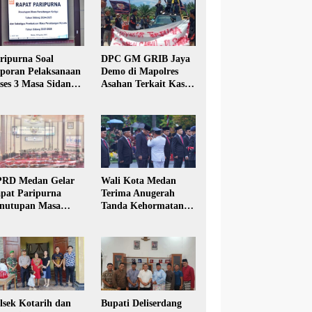
ripurna Soal
DPC GM GRIB Jaya
poran Pelaksanaan
Demo di Mapolres
ses 3 Masa Sidang
Asahan Terkait Kasus
hun Anggaran 2025
Pencabulan Anak
RD Medan Gelar
Wali Kota Medan
pat Paripurna
Terima Anugerah
nutupan Masa
Tanda Kehormatan
dang Kesatu Tahun
Satyalancana Karya
24
Bhakti Praja Nugraha
lsek Kotarih dan
Bupati Deliserdang