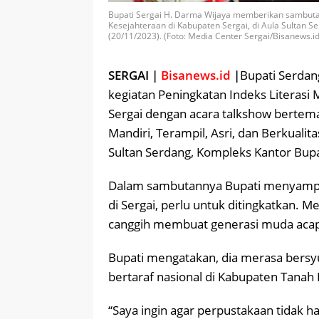
Bupati Sergai H. Darma Wijaya memberikan sambutan
Kesejahteraan di Kabupaten Sergai, di Aula Sultan S
(20/11/2023). (Foto: Media Center Sergai/Bisanews.id
SERGAI |
Bisanews.id
|
Bupati Serdan
kegiatan Peningkatan Indeks Literasi
Sergai dengan acara talkshow bertem
Mandiri, Terampil, Asri, dan Berkualita
Sultan Serdang, Kompleks Kantor Bupat
Dalam sambutannya Bupati menyampaik
di Sergai, perlu untuk ditingkatkan. 
canggih membuat generasi muda acap
Bupati mengatakan, dia merasa bersyu
bertaraf nasional di Kabupaten Tanah
“Saya ingin agar perpustakaan tidak