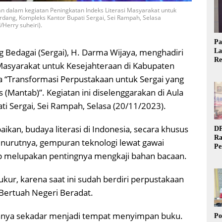
 dalam kegiatan Peningkatan Indeks Literasi Masyarakat untuk
erdang, Kompleks Kantor Bupati Sergai, Sei Rampah, Selasa
/Herry suheiri).
Pa
g Bedagai (Sergai), H. Darma Wijaya, menghadiri
La
Re
 Masyarakat untuk Kesejahteraan di Kabupaten
Ta
a “Transformasi Perpustakaan untuk Sergai yang
s (Mantab)”. Kegiatan ini diselenggarakan di Aula
i Sergai, Sei Rampah, Selasa (20/11/2023).
an, budaya literasi di Indonesia, secara khusus
DP
Ra
Menurutnya, gempuran teknologi lewat gawai
Pe
 melupakan pentingnya mengkaji bahan bacaan.
Si
20
kur, karena saat ini sudah berdiri perpustakaan
 Bertuah Negeri Beradat.
 hanya sekadar menjadi tempat menyimpan buku.
Po