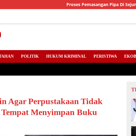
Proses Pemasangan Pipa Di Sejumlah Titik Jal
TAHAN
POLITIK
HUKUM KRIMINAL
PERISTIWA
EKOB
T
gin Agar Perpustakaan Tidak
i Tempat Menyimpan Buku