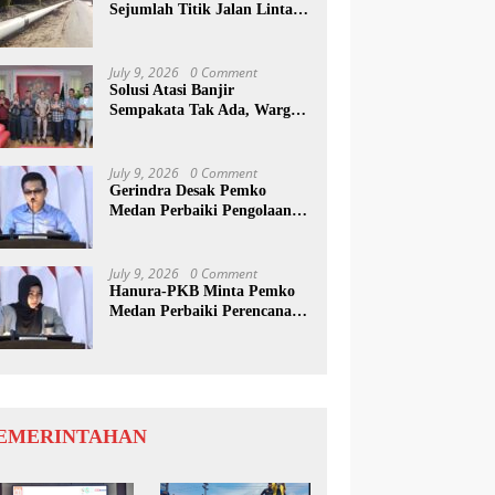
Sejumlah Titik Jalan Lintas
Sumatera, Pengguna Jalan
diimbau Untuk
meningkatkan Kewaspadaan
July 9, 2026
0 Comment
Solusi Atasi Banjir
Sempakata Tak Ada, Warga
Korban Temui Wong Chun
Sen
July 9, 2026
0 Comment
Gerindra Desak Pemko
Medan Perbaiki Pengolaan
Resapan Anggaran
July 9, 2026
0 Comment
Hanura-PKB Minta Pemko
Medan Perbaiki Perencanaan
Dan Penanganan Banjir
EMERINTAHAN