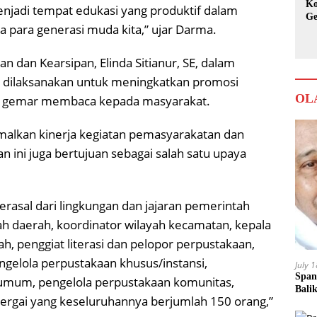
Ko
njadi tempat edukasi yang produktif dalam
Ge
 para generasi muda kita,” ujar Darma.
Ka
 dan Kearsipan, Elinda Sitianur, SE, dalam
i dilaksanakan untuk meningkatkan promosi
OL
an gemar membaca kepada masyarakat.
malkan kinerja kegiatan pemasyarakatan dan
 ini juga bertujuan sebagai salah satu upaya
berasal dari lingkungan dan jajaran pemerintah
h daerah, koordinator wilayah kecamatan, kepala
h, penggiat literasi dan pelopor perpustakaan,
gelola perpustakaan khusus/instansi,
July 
Span
umum, pengelola perpustakaan komunitas,
Bali
ergai yang keseluruhannya berjumlah 150 orang,”