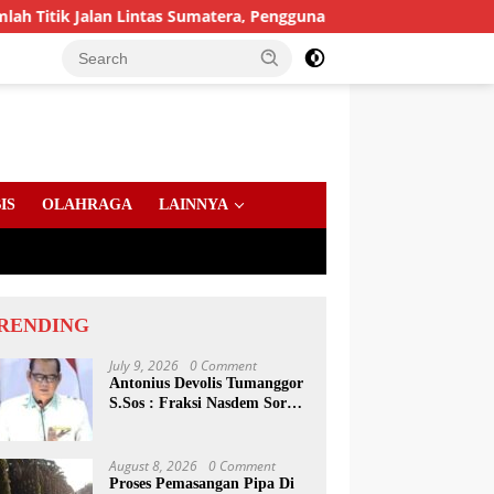
an Lintas Sumatera, Pengguna Jalan diimbau Untuk meningkatka
IS
OLAHRAGA
LAINNYA
RENDING
July 9, 2026
0 Comment
Antonius Devolis Tumanggor
S.Sos : Fraksi Nasdem Soroti
Dinsos, Satpol PP Hingga
Kepling
August 8, 2026
0 Comment
Proses Pemasangan Pipa Di