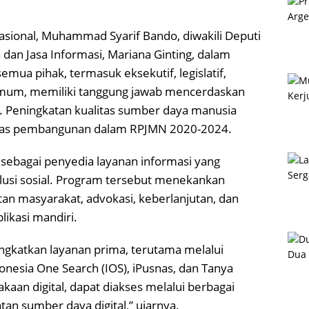
sional, Muhammad Syarif Bando, diwakili Deputi
an Jasa Informasi, Mariana Ginting, dalam
ua pihak, termasuk eksekutif, legislatif,
t umum, memiliki tanggung jawab mencerdaskan
 Peningkatan kualitas sumber daya manusia
ritas pembangunan dalam RPJMN 2020-2024.
sebagai penyedia layanan informasi yang
lusi sosial. Program tersebut menekankan
tan masyarakat, advokasi, keberlanjutan, dan
ikasi mandiri.
ngkatkan layanan prima, terutama melalui
donesia One Search (IOS), iPusnas, dan Tanya
kaan digital, dapat diakses melalui berbagai
n sumber daya digital,” ujarnya.