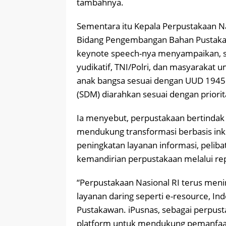
tambahnya.
Sementara itu Kepala Perpustakaan Na
Bidang Pengembangan Bahan Pustaka d
keynote speech-nya menyampaikan, sem
yudikatif, TNI/Polri, dan masyaraka
anak bangsa sesuai dengan UUD 1945.
(SDM) diarahkan sesuai dengan prio
Ia menyebut, perpustakaan bertindak 
mendukung transformasi berbasis ink
peningkatan layanan informasi, peliba
kemandirian perpustakaan melalui repl
“Perpustakaan Nasional RI terus meni
layanan daring seperti e-resource, In
Pustakawan. iPusnas, sebagai perpusta
platform untuk mendukung pemanfaata