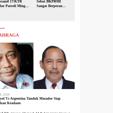
ramil 17/KTR
Sebut BKPRMI
lar Patroli Minggu
Sangat Berperan
sih
dalam Pembinaan
Generasi Muda
AHRAGA
18, 2026
yol Vs Argentina Tanduk Matador Siap
kkan Keadaan