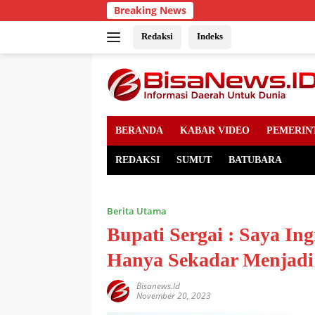
Skip
Breaking News
to
content
Redaksi
Indeks
BERANDA
KABAR VIDEO
PEMERIN
REDAKSI
SUMUT
BATUBARA
Berita Utama
Bupati Sergai : Saya In
Hanya Sekadar Menjad
Bisanews.id
November 20, 2023