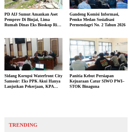
PD AIJ Sumut Amankan Aset
Gandeng Komisi Informasi,
Pemprov Di Binjai, Lima
Pemko Medan Sosialisasi
Rumah Dinas Eks Bioskop Ria
Permendagri No. 2 Tahun 2026
Dibongkar
Sidang Korupsi Waterfront City
Panitia Kebut Persiapan
Samosir: Eks PPK Akui Hanya
Kejuaraan Catur SIWO PWI–
Lanjutkan Pekerjaan, KPA
STOK Binaguna
Beberkan Pengawasan Proyek
TRENDING