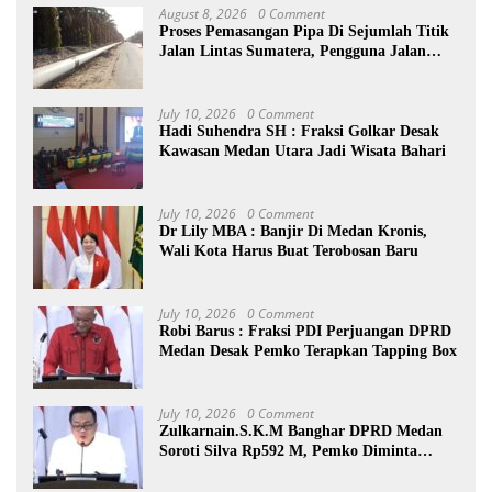
August 8, 2026
0 Comment
Proses Pemasangan Pipa Di Sejumlah Titik
Jalan Lintas Sumatera, Pengguna Jalan
diimbau Untuk meningkatkan
Kewaspadaan
July 10, 2026
0 Comment
Hadi Suhendra SH : Fraksi Golkar Desak
Kawasan Medan Utara Jadi Wisata Bahari
July 10, 2026
0 Comment
Dr Lily MBA : Banjir Di Medan Kronis,
Wali Kota Harus Buat Terobosan Baru
July 10, 2026
0 Comment
Robi Barus : Fraksi PDI Perjuangan DPRD
Medan Desak Pemko Terapkan Tapping Box
July 10, 2026
0 Comment
Zulkarnain.S.K.M Banghar DPRD Medan
Soroti Silva Rp592 M, Pemko Diminta
Benahi Rencana PAD