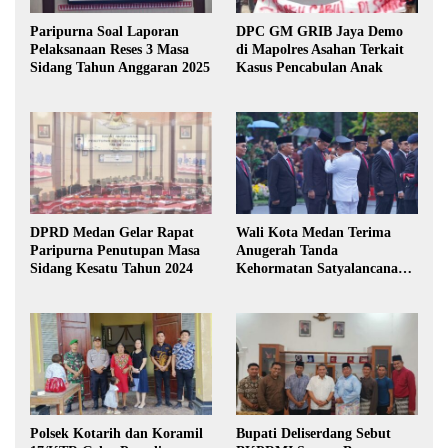
Paripurna Soal Laporan
DPC GM GRIB Jaya Demo
Pelaksanaan Reses 3 Masa
di Mapolres Asahan Terkait
Sidang Tahun Anggaran 2025
Kasus Pencabulan Anak
DPRD Medan Gelar Rapat
Wali Kota Medan Terima
Paripurna Penutupan Masa
Anugerah Tanda
Sidang Kesatu Tahun 2024
Kehormatan Satyalancana
Karya Bhakti Praja Nugraha
Polsek Kotarih dan Koramil
Bupati Deliserdang Sebut