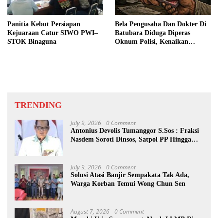
Panitia Kebut Persiapan
Bela Pengusaha Dan Dokter Di
Kejuaraan Catur SIWO PWI–
Batubara Diduga Diperas
STOK Binaguna
Oknum Polisi, Kenaikan
Pangkat AKP Fadlun Al Fitri
Ditunda
TRENDING
July 9, 2026
0 Comment
Antonius Devolis Tumanggor S.Sos : Fraksi
Nasdem Soroti Dinsos, Satpol PP Hingga
Kepling
July 9, 2026
0 Comment
Solusi Atasi Banjir Sempakata Tak Ada,
Warga Korban Temui Wong Chun Sen
August 7, 2026
0 Comment