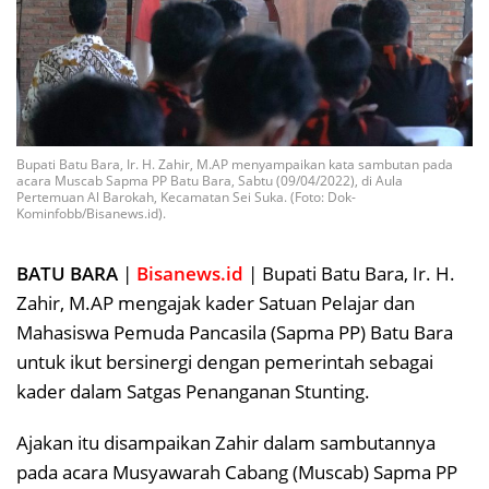
Bupati Batu Bara, Ir. H. Zahir, M.AP menyampaikan kata sambutan pada
acara Muscab Sapma PP Batu Bara, Sabtu (09/04/2022), di Aula
Pertemuan Al Barokah, Kecamatan Sei Suka. (Foto: Dok-
Kominfobb/Bisanews.id).
BATU BARA
|
Bisanews.id
| Bupati Batu Bara, Ir. H.
Zahir, M.AP mengajak kader Satuan Pelajar dan
Mahasiswa Pemuda Pancasila (Sapma PP) Batu Bara
untuk ikut bersinergi dengan pemerintah sebagai
kader dalam Satgas Penanganan Stunting.
Ajakan itu disampaikan Zahir dalam sambutannya
pada acara Musyawarah Cabang (Muscab) Sapma PP