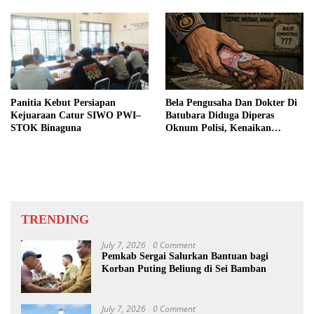
Panitia Kebut Persiapan
Bela Pengusaha Dan Dokter Di
Kejuaraan Catur SIWO PWI–
Batubara Diduga Diperas
STOK Binaguna
Oknum Polisi, Kenaikan
Pangkat AKP Fadlun Al Fitri
Ditunda
TRENDING
July 7, 2026
0 Comment
Pemkab Sergai Salurkan Bantuan bagi
Korban Puting Beliung di Sei Bamban
July 7, 2026
0 Comment