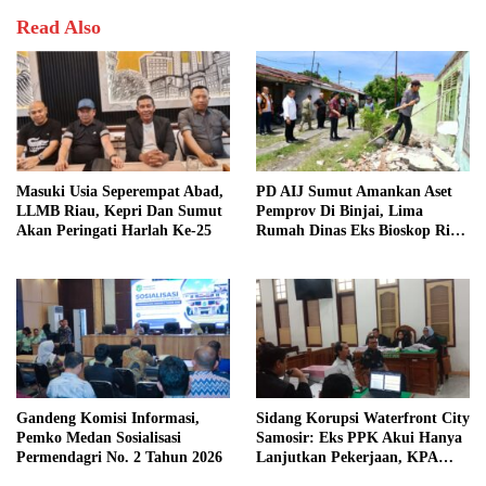
Read Also
Masuki Usia Seperempat Abad,
PD AIJ Sumut Amankan Aset
LLMB Riau, Kepri Dan Sumut
Pemprov Di Binjai, Lima
Akan Peringati Harlah Ke-25
Rumah Dinas Eks Bioskop Ria
Dibongkar
Gandeng Komisi Informasi,
Sidang Korupsi Waterfront City
Pemko Medan Sosialisasi
Samosir: Eks PPK Akui Hanya
Permendagri No. 2 Tahun 2026
Lanjutkan Pekerjaan, KPA
Beberkan Pengawasan Proyek