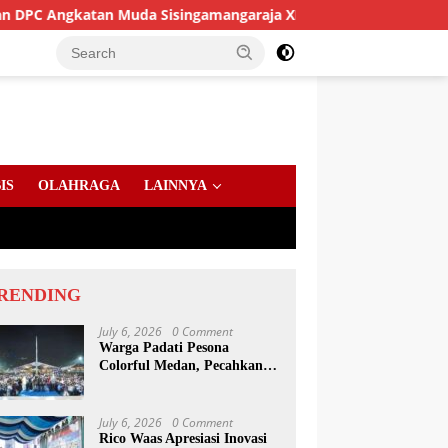
gkatan Muda Sisingamangaraja XII Perkuat Sinergitas Jaga Kam
IS
OLAHRAGA
LAINNYA
RENDING
July 6, 2026
0 Comment
Warga Padati Pesona
Colorful Medan, Pecahkan
Rekor Dunia Permainan
Kulcapi
July 6, 2026
0 Comment
Rico Waas Apresiasi Inovasi