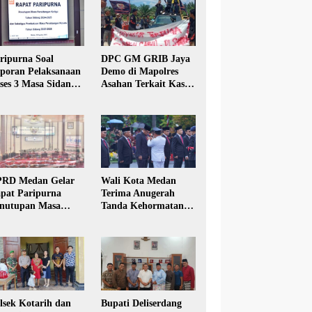
ripurna Soal
DPC GM GRIB Jaya
poran Pelaksanaan
Demo di Mapolres
ses 3 Masa Sidang
Asahan Terkait Kasus
hun Anggaran 2025
Pencabulan Anak
RD Medan Gelar
Wali Kota Medan
pat Paripurna
Terima Anugerah
nutupan Masa
Tanda Kehormatan
dang Kesatu Tahun
Satyalancana Karya
24
Bhakti Praja Nugraha
lsek Kotarih dan
Bupati Deliserdang