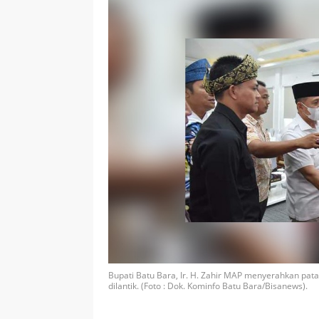
Bupati Batu Bara, Ir. H. Zahir MAP menyerahkan pa
dilantik. (Foto : Dok. Kominfo Batu Bara/Bisanews).