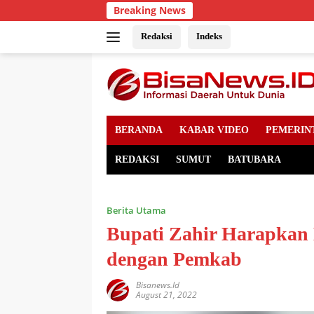
Skip
Breaking News
to
content
Redaksi
Indeks
BERANDA
KABAR VIDEO
PEMERIN
REDAKSI
SUMUT
BATUBARA
Berita Utama
Bupati Zahir Harapkan
dengan Pemkab
Bisanews.id
August 21, 2022