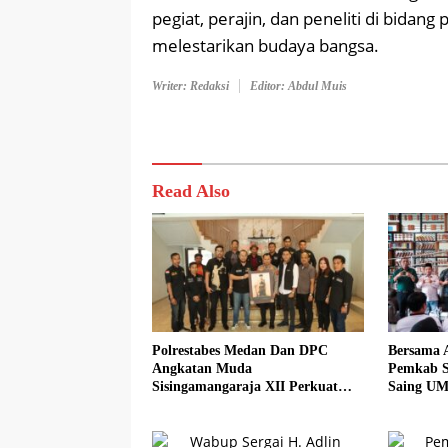
pegiat, perajin, dan peneliti di bidan
melestarikan budaya bangsa.
Writer: Redaksi
Editor: Abdul Muis
Read Also
Polrestabes Medan Dan DPC
Bersama 
Angkatan Muda
Pemkab S
Sisingamangaraja XII Perkuat
Saing UM
Sinergitas Jaga Kamtibmas
Sadar Hal