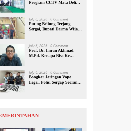
Program CCTV Mata Deli
Jadi Percontohan Di Medan
July 6, 2026
0 Comment
Puting Beliung Terjang
Sergai, Bupati Darma Wijaya
Tinjau Lokasi Bencana
July 6, 2026
0 Comment
Prof. Dr. Imran Akhmad,
M.Pd. Kenapa Bisa Ke
Inggris Ya…?
July 6, 2026
0 Comment
Bongkar Jaringan Vape
Ilegal, Polisi Sergap Seorang
Komplotan Narkotika
Internasional Si Medan
EMERINTAHAN