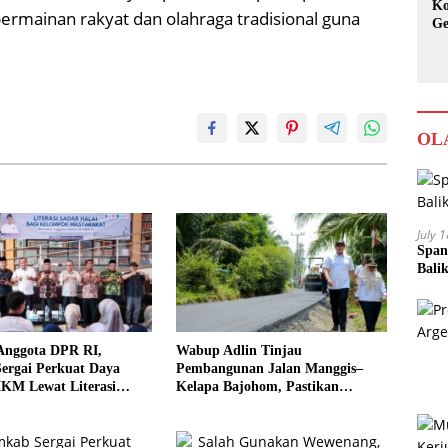
Ko
g permainan rakyat dan olahraga tradisional guna
Ge
Ka
OL
July 
Span
Bali
Anggota DPR RI,
Wabup Adlin Tinjau
ergai Perkuat Daya
Pembangunan Jalan Manggis–
KM Lewat Literasi
Kelapa Bajohom, Pastikan
al
Kualitas Sesuai Harapan