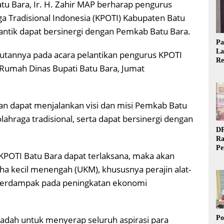
tu Bara, Ir. H. Zahir MAP berharap pengurus
 Tradisional Indonesia (KPOTI) Kabupaten Batu
antik dapat bersinergi dengan Pemkab Batu Bara.
Pa
La
butannya pada acara pelantikan pengurus KPOTI
Re
 Rumah Dinas Bupati Batu Bara, Jumat
Ta
kan dapat menjalankan visi dan misi Pemkab Batu
lahraga tradisional, serta dapat bersinergi dengan
DP
Ra
Pe
 KPOTI Batu Bara dapat terlaksana, maka akan
Si
20
a kecil menengah (UKM), khususnya perajin alat-
a berdampak pada peningkatan ekonomi
Po
adah untuk menyerap seluruh aspirasi para