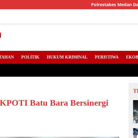
Polrestabes Medan Dan DPC An
TAHAN
POLITIK
HUKUM KRIMINAL
PERISTIWA
EKOB
T
 KPOTI Batu Bara Bersinergi