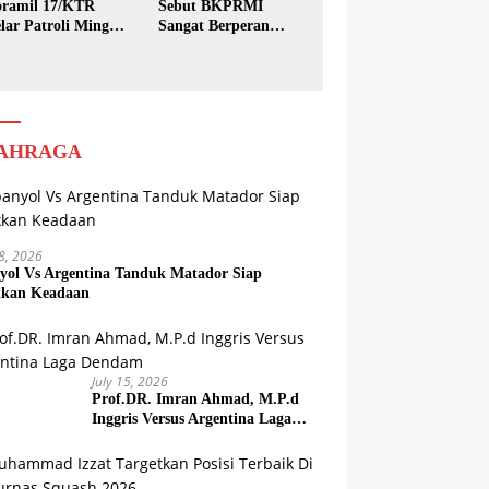
ramil 17/KTR
Sebut BKPRMI
lar Patroli Minggu
Sangat Berperan
sih
dalam Pembinaan
Generasi Muda
AHRAGA
18, 2026
yol Vs Argentina Tanduk Matador Siap
kkan Keadaan
July 15, 2026
Prof.DR. Imran Ahmad, M.P.d
Inggris Versus Argentina Laga
Dendam